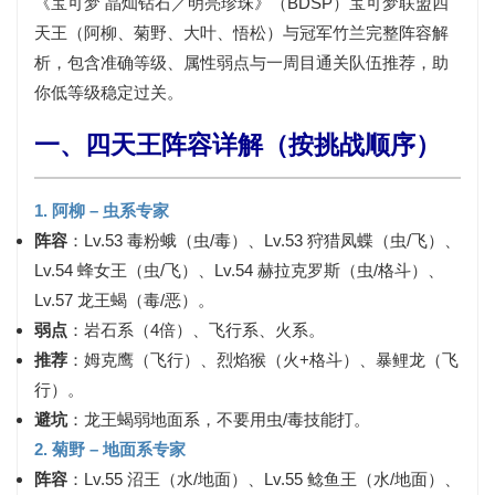
《宝可梦 晶灿钻石／明亮珍珠》（BDSP）宝可梦联盟四
天王（阿柳、菊野、大叶、悟松）与冠军竹兰完整阵容解
析，包含准确等级、属性弱点与一周目通关队伍推荐，助
你低等级稳定过关。
一、四天王阵容详解（按挑战顺序）
1. 阿柳 – 虫系专家
阵容
：Lv.53 毒粉蛾（虫/毒）、Lv.53 狩猎凤蝶（虫/飞）、
Lv.54 蜂女王（虫/飞）、Lv.54 赫拉克罗斯（虫/格斗）、
Lv.57 龙王蝎（毒/恶）。
弱点
：岩石系（4倍）、飞行系、火系。
推荐
：姆克鹰（飞行）、烈焰猴（火+格斗）、暴鲤龙（飞
行）。
避坑
：龙王蝎弱地面系，不要用虫/毒技能打。
2. 菊野 – 地面系专家
阵容
：Lv.55 沼王（水/地面）、Lv.55 鲶鱼王（水/地面）、