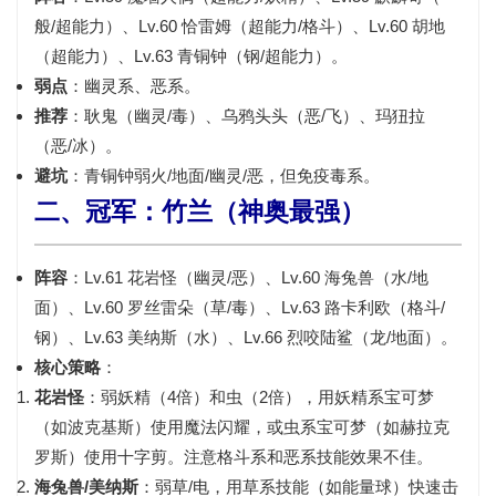
般/超能力）、Lv.60 恰雷姆（超能力/格斗）、Lv.60 胡地
（超能力）、Lv.63 青铜钟（钢/超能力）。
弱点
：幽灵系、恶系。
推荐
：耿鬼（幽灵/毒）、乌鸦头头（恶/飞）、玛狃拉
（恶/冰）。
避坑
：青铜钟弱火/地面/幽灵/恶，但免疫毒系。
二、冠军：竹兰（神奥最强）
阵容
：Lv.61 花岩怪（幽灵/恶）、Lv.60 海兔兽（水/地
面）、Lv.60 罗丝雷朵（草/毒）、Lv.63 路卡利欧（格斗/
钢）、Lv.63 美纳斯（水）、Lv.66 烈咬陆鲨（龙/地面）。
核心策略
：
花岩怪
：弱妖精（4倍）和虫（2倍），用
妖精系宝可梦
（如波克基斯）使用魔法闪耀，或虫系宝可梦（如赫拉克
罗斯）使用十字剪。注意格斗系和恶系技能效果不佳。
海兔兽/美纳斯
：弱草/电，用草系技能（如能量球）快速击