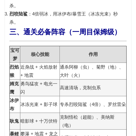
杀。
烈咬陆鲨
：
4倍弱冰
，用冰伊布/暴雪王（冰冻光束）秒
杀。
三、通关必备阵容（一周目保姆级）
宝可
核心技能
作用
梦
烈焰
近身战 + 火焰放射
通杀阿柳（虫）、菊野（地）、
猴
+ 地震
大叶（火）
姆克
勇鸟猛攻 + 电光一
高速清场，克制虫系
鹰
闪
冰伊
冰冻光束 + 影子球
专杀烈咬陆鲨（4倍）、罗丝雷朵
布
克制悟松（超能）、美纳斯
耿鬼
暗影球 + 十万伏特
（电）
暴鲤
攀瀑 + 地震 + 龙之