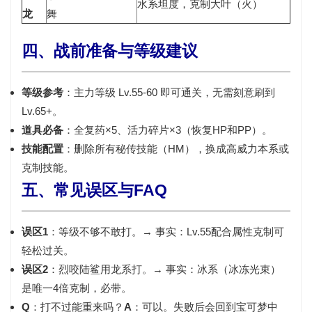
水系坦度，克制大叶（火）
龙
舞
四、战前准备与等级建议
等级参考
：主力等级
Lv.55-60
即可通关，无需刻意刷到
Lv.65+。
道具必备
：全复药×5、活力碎片×3（恢复HP和PP）。
技能配置
：删除所有秘传技能（HM），换成高威力本系或
克制技能。
五、常见误区与FAQ
误区1
：等级不够不敢打。→ 事实：Lv.55配合属性克制可
轻松过关。
误区2
：烈咬陆鲨用龙系打。→ 事实：冰系（冰冻光束）
是唯一4倍克制，必带。
Q
：打不过能重来吗？
A
：可以。失败后会回到宝可梦中