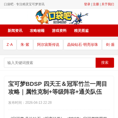
口袋吧 · 专注精灵宝可梦资讯
登录
|
注册
|
关于我们
新闻资讯
攻略秘籍
游戏资料
精灵图鉴
Z·A
朱·紫
阿尔宙斯传说
晶灿钻石·明亮珍珠
剑·盾
搜索
宝可梦BDSP 四天王＆冠军竹兰一周目
攻略｜属性克制+等级阵容+通关队伍
发布时间：2026-04-13 22:28