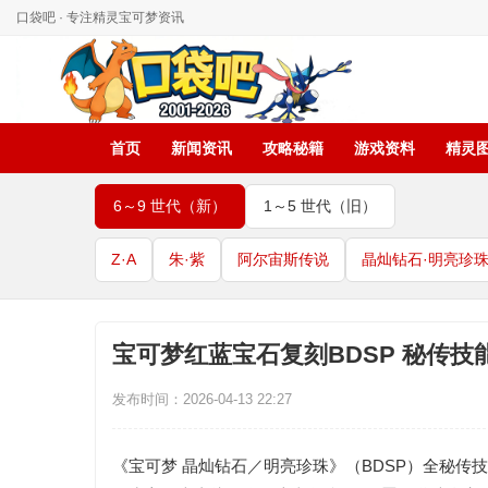
口袋吧 · 专注精灵宝可梦资讯
首页
新闻资讯
攻略秘籍
游戏资料
精灵
6～9 世代（新）
1～5 世代（旧）
Z·A
朱·紫
阿尔宙斯传说
晶灿钻石·明亮珍
宝可梦红蓝宝石复刻BDSP 秘传技
发布时间：2026-04-13 22:27
《宝可梦 晶灿钻石／明亮珍珠》（BDSP）全秘传技