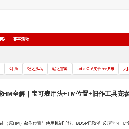
图鉴
赛事活动
珠
剑·盾
铠之孤岛
冠之雪原
Let’s Go!皮卡丘/伊布
太
能HM全解｜宝可表用法+TM位置+旧作工具宠
能（原HM）获取位置与使用机制详解。BDSP已取消“必须学习HM”