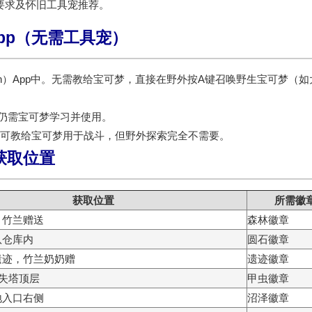
要求及怀旧工具宠推荐。
pp（无需工具宠）
）App中。
无需教给宝可梦
，直接在野外按A键召唤野生宝可梦（如
仍需宝可梦学习并使用。
0），可教给宝可梦用于战斗，但野外探索完全不需要。
获取位置
获取位置
所需徽
，竹兰赠送
森林徽章
队仓库内
圆石徽章
遗迹，竹兰奶奶赠
遗迹徽章
迷失塔顶层
甲虫徽章
地入口右侧
沼泽徽章