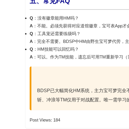
五、常见FAQ
Q
：没有徽章能用HM吗？
A
：不能。必须先获得对应道馆徽章，宝可表App才
Q
：工具宠还需要练级吗？
A
：
完全不需要
。BDSP中HM由野生宝可梦代劳，
Q
：HM技能可以回忆吗？
A
：可以。作为TM技能，遗忘后可用TM重新学习（
BDSP已大幅简化HM系统，
主力宝可梦完全
斩、冲浪等TM仅用于对战配置。唯一需学习
Post Views:
184