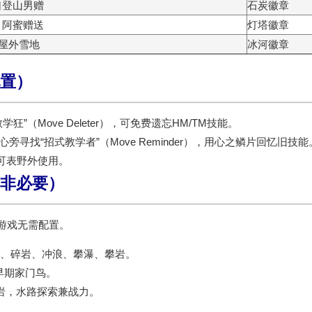
口登山男赠
石炭徽章
，阿蜜赠送
灯塔徽章
小屋外雪地
冰河徽章
置）
学狂”（Move Deleter），可免费遗忘HM/TM技能。
中心旁
寻找“招式教学者”（Move Reminder），用心之鳞片回忆旧技能
可表野外使用
。
非必要）
游戏无需配置。
力、碎岩、冲浪、攀瀑、攀岩。
早期家门鸟。
岩，水路探索兼战力。