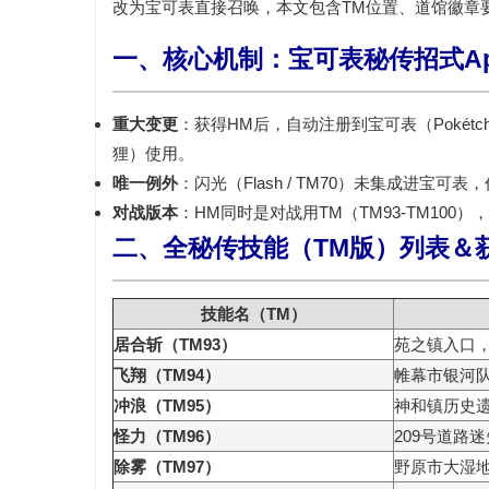
改为宝可表直接召唤，本文包含TM位置、道馆徽章
一、核心机制：宝可表秘传招式A
重大变更
：获得HM后，自动注册到宝可表（Pokétch
狸）使用。
唯一例外
：
闪光（Flash / TM70）
未集成进宝可表，
对战版本
：HM同时是对战用TM（TM93-TM10
二、全秘传技能（TM版）列表＆
技能名（TM）
居合斩（TM93）
苑之镇入口
飞翔（TM94）
帷幕市银河
冲浪（TM95）
神和镇历史
怪力（TM96）
209号道路
除雾（TM97）
野原市大湿