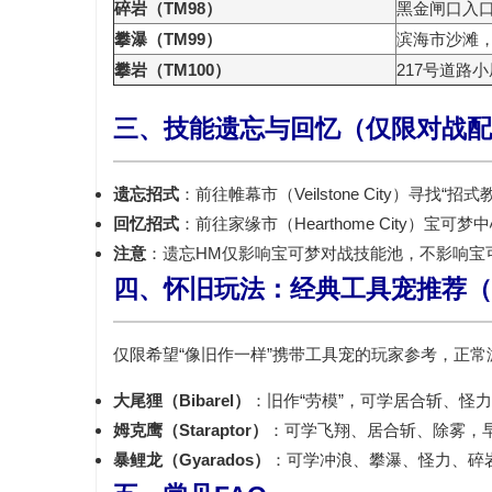
碎岩（TM98）
黑金闸口入
攀瀑（TM99）
滨海市沙滩
攀岩（TM100）
217号道路
三、技能遗忘与回忆（仅限对战配
遗忘招式
：前往
帷幕市（Veilstone City）
寻找“招式教
回忆招式
：前往
家缘市（Hearthome City）宝可梦
注意
：遗忘HM仅影响宝可梦对战技能池，
不影响宝
四、怀旧玩法：经典工具宠推荐（
仅限希望“像旧作一样”携带工具宠的玩家参考，正常
大尾狸（Bibarel）
：旧作“劳模”，可学居合斩、怪
姆克鹰（Staraptor）
：可学飞翔、居合斩、除雾，
暴鲤龙（Gyarados）
：可学冲浪、攀瀑、怪力、碎