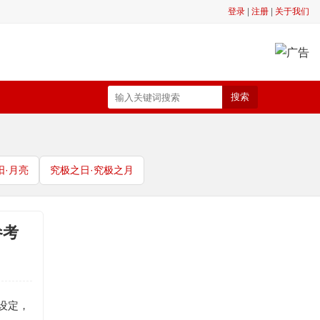
登录
|
注册
|
关于我们
搜索
阳·月亮
究极之日·究极之月
参考
设定，