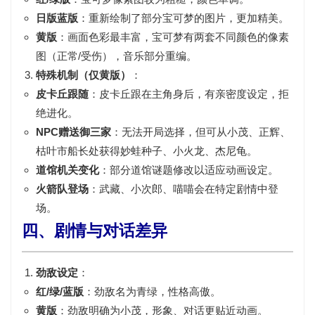
日版蓝版
：重新绘制了部分宝可梦的图片，更加精美。
黄版
：画面色彩最丰富，宝可梦有
两套不同颜色的像素
图（正常/受伤），音乐部分重编。
特殊机制（仅黄版）
：
皮卡丘跟随
：皮卡丘跟在主角身后，有亲密度设定，拒
绝进化。
NPC赠送御三家
：无法开局选择，但可从
小茂、正辉、
枯叶市船长
处获得妙蛙种子、小火龙、杰尼龟。
道馆机关变化
：部分道馆谜题修改以适应动画设定。
火箭队登场
：武藏、小次郎、喵喵会在特定剧情中登
场。
四、剧情与对话差异
劲敌设定
：
红/绿/蓝版
：劲敌名为
青绿
，性格高傲。
黄版
：劲敌明确为
小茂
，形象、对话更贴近动画。