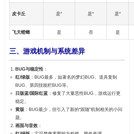
皮卡丘
是*
是*
是*
飞天螳螂
是
否
是
三、游戏机制与系统差异
BUG与稳定性
：
红/绿版
：BUG最多，如著名的
梦幻BUG
、道具复制
BUG、第四技能栏BUG等。
日版蓝/国际红蓝
：修复了大量恶性BUG，游戏运行更
稳定。
黄版
：BUG最少，但引入了新的“跟随”机制相关的小问
题。
画面与音效
：
红/绿版
：宝可梦像素图较为粗糙，颜色单调。