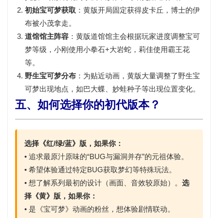
初始宝可梦获取
：黄版开局固定获得
皮卡丘
，博士的伊
布被小茂拿走。
道馆馆主阵容
：黄版道馆馆主会根据玩家进度调整宝可
梦等级，
小刚
使用小拳石+大岩蛇，
莉佳
使用霸王花
等。
野生宝可梦分布
：为贴近动画，黄版大量调整了野生宝
可梦出现地点，如
巴大蝶、妙蛙种子
等出现位置变化。
五、如何选择你的初代版本？
选择《红/绿/蓝》版，如果你：
• 追求最原汁原味的“BUG与漏洞并存”的元祖体验。
• 希望体验通过特定BUG获取
梦幻
等特殊玩法。
• 想了解系列最初的设计（画面、音效较原始）。
选
择《黄》版，如果你：
• 是《宝可梦》动画的粉丝，想体验剧情联动。