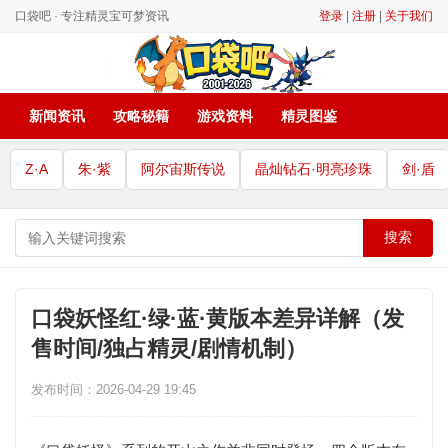
口袋吧 · 专注精灵宝可梦资讯
登录
|
注册
|
关于我们
新闻资讯
攻略秘籍
游戏资料
精灵图鉴
Z·A
朱·紫
阿尔宙斯传说
晶灿钻石·明亮珍珠
剑·盾
搜索
口袋妖怪红·绿·蓝·黄版本差异详解（发
售时间/独占精灵/剧情机制）
发布时间：2026-04-29 19:45