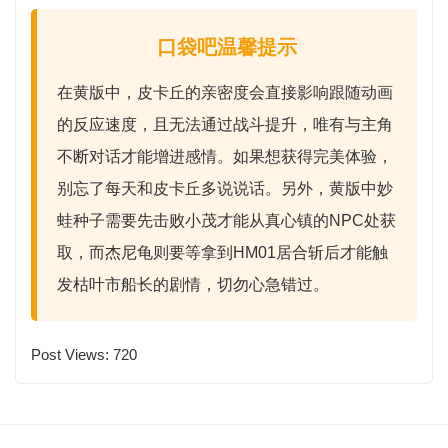
口袋吧温馨提示
在黄版中，皮卡丘的
亲密度
会直接影响跟随动画
的反应速度，且无法通过战斗提升，唯有与主角
不断对话
才能增进感情。如果想获得完美体验，
别忘了每天和皮卡丘多说说话。另外，黄版中
妙
蛙种子
需要先击败小茂才能从真心镇的NPC处获
取，而
杰尼龟
则要等拿到HM01居合斩后才能触
发枯叶市船长的剧情，切勿心急错过。
Post Views:
720