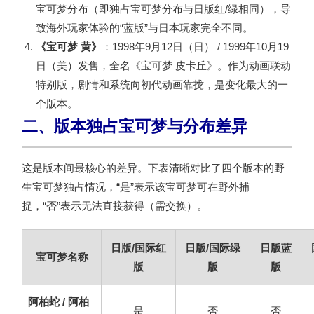
宝可梦分布（即独占宝可梦分布与日版红/绿相同），导
致海外玩家体验的“蓝版”与日本玩家完全不同。
《宝可梦 黄》
：
1998年9月12日（日） / 1999年10月19
日（美）
发售，全名《宝可梦 皮卡丘》。作为动画联动
特别版，剧情和系统向初代动画靠拢，是变化最大的一
个版本。
二、版本独占宝可梦与分布差异
这是版本间最核心的差异。下表清晰对比了四个版本的野
生宝可梦独占情况，
“是”
表示该宝可梦可在野外捕
捉，
“否”
表示无法直接获得（需交换）。
日版/国际红
日版/国际绿
日版蓝
宝可梦名称
版
版
版
阿柏蛇 / 阿柏
是
否
否