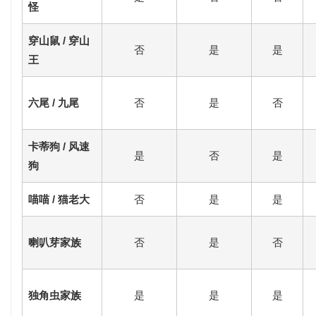
怪
穿山鼠 / 穿山
否
是
是
王
六尾 / 九尾
否
是
否
卡蒂狗 / 风速
是
否
是
狗
喵喵 / 猫老大
否
是
是
喇叭芽家族
否
是
否
独角虫家族
是
是
是