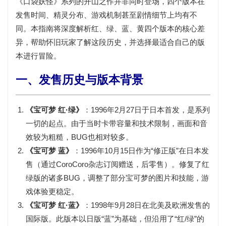
《口袋妖怪》系列的开山之作并非同时登场，四个版本在
发售时间、精灵分布、游戏机制甚至剧情细节上均有不
同。本指南将深度解析红、绿、蓝、黄四个版本的
核心差
异
，帮助怀旧玩家了解这段历史，并选择最适合自己的版
本进行冒险。
一、发售历史与版本背景
《宝可梦 红·绿》
：
1996年2月27日
于日本首发，是系列
一切的起点。由于当时卡带容量和技术限制，画面和音
效较为粗糙，BUG也相对较多。
《宝可梦 蓝》
：
1996年10月15日
作为“修正版”在日本发
售（通过CoroCoro杂志订阅赠送，后零售）。修复了红
绿版的诸多BUG，调整了部分宝可梦的图片和技能，游
戏体验更稳定。
《宝可梦 红·蓝》
：
1998年9月28日
在北美及欧洲发售的
国际版。此版本以日版“蓝”为基础，但沿用了“红/绿”的