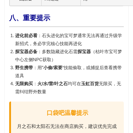
八、重要提示
进化前必看
：石头进化的宝可梦通常无法再通过升级学
新招式，务必学完核心技能再进化
探宝器必备
：多数隐藏进化石需
探宝器
（枯叶市宝可梦
中心左侧NPC获取）
野生携带
：用”
小偷/索要
“技能偷取，或捕捉后查看携带
道具
无限购买
：
火/水/雷/叶之石
均可在
玉虹百货
无限买，无
需纠结野外数量
口袋吧温馨提示
月之石和太阳石无法在商店购买，建议优先完成