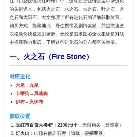
在《口袋妖怪火红叶绿》中，进化石是让特定宝可梦进化
的关键道具，包括火之石、水之石、雷之石、叶之石、月
之石和太阳石。本文整理了所有进化石的详细获取位置、
购买方式、隐藏地点、野生携带及剧情奖励，并提供速查
表格助你快速规划资源。无论是追求图鉴全收集还是对战
中搭载强力形态，了解这些进化石的分布都至关重要。
一、火之石（Fire Stone）
对应进化
六尾
→
九尾
卡蒂狗
→
风速狗
伊布
→
火伊布
获取位置
玉虹市百货大楼4F
：
2100元/个
，无限购买（最稳定）
灯火山
：山顶右侧岩石旁（隐藏，需
探宝器
）