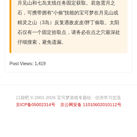
月见山和七岛支线任务固定获取。若急需月之
石，可携带
拥有“小偷”技能的宝可梦
在月见山或
精灵之山（3岛）反复遇敌皮皮/胖丁偷取。太阳
石仅有一个固定拾取点，请务必在
点之穴最深处
仔细搜索，避免遗漏。
Post Views:
1,419
口袋吧 © 2001-2026 宝可梦游戏专题站 · 仅供学习交流
京ICP备05002314号
京公网安备 11010602010112号