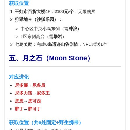
获取位置
玉虹市百货大楼4F
：
2100元/个
，无限购买
狩猎地带（沙狐乐园）
：
中心区中央小岛东侧（需
冲浪
）
1区东侧高台（需
攀岩
）
七岛奖励
：完成
6岛遗迹山谷
剧情，NPC赠送
1个
五、月之石（Moon Stone）
对应进化
尼多娜
→
尼多后
尼多力诺
→
尼多王
皮皮
→
皮可西
胖丁
→
胖可丁
获取位置（共6处固定+野生携带）