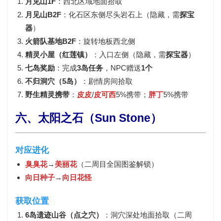
月见山1F
：西北区域地面拾取
月见山B2F
：化石区东侧尽头岩石上（隐藏，需
探宝
器
）
火箭队基地B2F
：旋转地板西北侧
精灵小屋（红莲镇）
：入口左侧（隐藏，需
探宝器
）
七岛奖励
：完成
3岛任务
，NPC赠送
1个
不归洞穴（5岛）
：剧情房间拾取
野生精灵携带
：
皮皮
/
皮可西
5%携带；
胖丁
5%携带
六、太阳之石（Sun Stone）
对应进化
臭臭花
→
美丽花
（二周目全国图鉴解锁）
向日种子
→
向日花怪
获取位置
6岛遗迹山谷（点之穴）
：洞穴深处地面拾取（二周