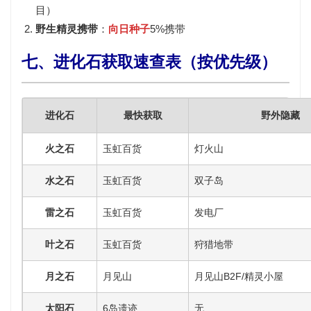
目）
野生精灵携带
：
向日种子
5%携带
七、进化石获取速查表（按优先级）
进化石
最快获取
野外隐藏
火之石
玉虹百货
灯火山
水之石
玉虹百货
双子岛
雷之石
玉虹百货
发电厂
叶之石
玉虹百货
狩猎地带
月之石
月见山
月见山B2F/精灵小屋
太阳石
6岛遗迹
无