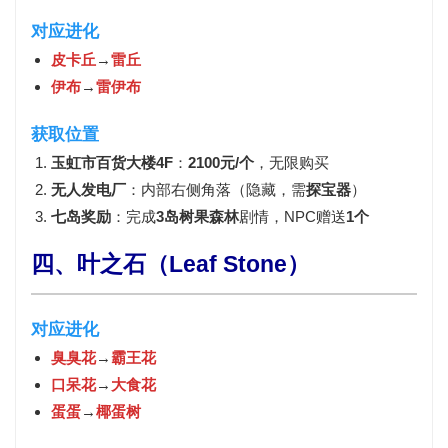
对应进化
皮卡丘
→
雷丘
伊布
→
雷伊布
获取位置
玉虹市百货大楼4F
：
2100元/个
，无限购买
无人发电厂
：内部右侧角落（隐藏，需
探宝器
）
七岛奖励
：完成
3岛树果森林
剧情，NPC赠送
1个
四、叶之石（Leaf Stone）
对应进化
臭臭花
→
霸王花
口呆花
→
大食花
蛋蛋
→
椰蛋树