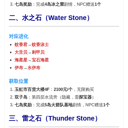
七岛奖励
：完成
4岛冰之窟
剧情，NPC赠送
1个
二、水之石（Water Stone）
对应进化
蚊香君
→
蚊香泳士
大舌贝
→
刺甲贝
海星星
→
宝石海星
伊布
→
水伊布
获取位置
玉虹市百货大楼4F
：
2100元/个
，无限购买
双子岛
：第四层水流旁（隐藏，需
探宝器
）
七岛奖励
：完成
5岛火箭队基地
剧情，NPC赠送
1个
三、雷之石（Thunder Stone）