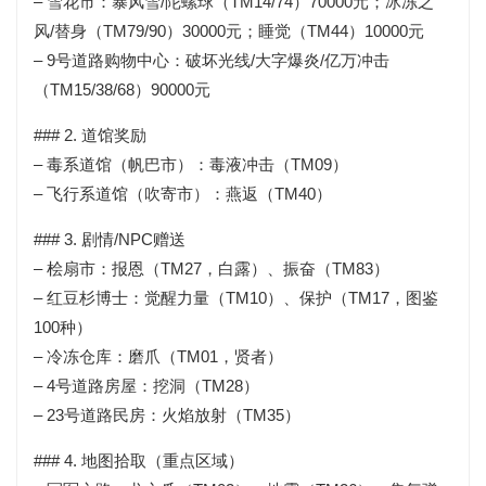
– 雪花市：暴风雪/陀螺球（TM14/74）70000元；冰冻之
风/替身（TM79/90）30000元；睡觉（TM44）10000元
– 9号道路购物中心：破坏光线/大字爆炎/亿万冲击
（TM15/38/68）90000元
### 2. 道馆奖励
– 毒系道馆（帆巴市）：毒液冲击（TM09）
– 飞行系道馆（吹寄市）：燕返（TM40）
### 3. 剧情/NPC赠送
– 桧扇市：报恩（TM27，白露）、振奋（TM83）
– 红豆杉博士：觉醒力量（TM10）、保护（TM17，图鉴
100种）
– 冷冻仓库：磨爪（TM01，贤者）
– 4号道路房屋：挖洞（TM28）
– 23号道路民房：火焰放射（TM35）
### 4. 地图拾取（重点区域）