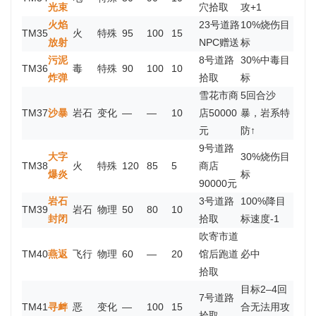
光束
穴拾取
攻+1
火焰
23号道路
10%烧伤目
TM35
火
特殊
95
100
15
放射
NPC赠送
标
污泥
8号道路
30%中毒目
TM36
毒
特殊
90
100
10
炸弹
拾取
标
雪花市商
5回合沙
TM37
沙暴
岩石
变化
—
—
10
店50000
暴，岩系特
元
防↑
9号道路
大字
30%烧伤目
TM38
火
特殊
120
85
5
商店
爆炎
标
90000元
岩石
3号道路
100%降目
TM39
岩石
物理
50
80
10
封闭
拾取
标速度-1
吹寄市道
TM40
燕返
飞行
物理
60
—
20
馆后跑道
必中
拾取
目标2–4回
7号道路
TM41
寻衅
恶
变化
—
100
15
合无法用攻
拾取