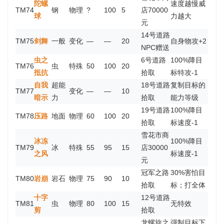
陀螺
速度越慢威
TM74
钢
物理
?
100
5
店70000
球
力越大
元
14号道路
TM75
剑舞
一般
变化
—
—
20
自身物攻+2
NPC赠送
虫之
6号道路
100%降目
TM76
虫
特殊
50
100
20
抵抗
拾取
标特攻-1
自我
超能
18号道路
复制目标的
TM77
变化
—
—
10
暗示
力
拾取
能力等级
19号道路
100%降目
TM78
压路
地面
物理
60
100
20
拾取
标速度-1
雪花市商
冰冻
100%降目
TM79
冰
特殊
55
95
15
店30000
之风
标速度-1
元
冠军之路
30%害怕目
TM80
岩崩
岩石
物理
75
90
10
拾取
标；打全体
十字
12号道路
TM81
虫
物理
80
100
15
无特效
剪
拾取
龙螺旋之
强制目标下