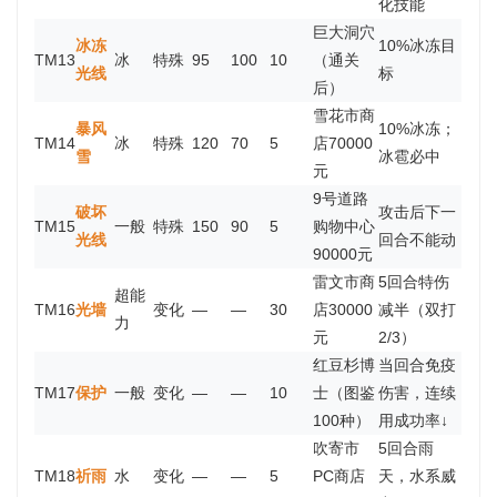
化技能
巨大洞穴
冰冻
10%冰冻目
TM13
冰
特殊
95
100
10
（通关
光线
标
后）
雪花市商
暴风
10%冰冻；
TM14
冰
特殊
120
70
5
店70000
雪
冰雹必中
元
9号道路
破坏
攻击后下一
TM15
一般
特殊
150
90
5
购物中心
光线
回合不能动
90000元
雷文市商
5回合特伤
超能
TM16
光墙
变化
—
—
30
店30000
减半（双打
力
元
2/3）
红豆杉博
当回合免疫
TM17
保护
一般
变化
—
—
10
士（图鉴
伤害，连续
100种）
用成功率↓
吹寄市
5回合雨
TM18
祈雨
水
变化
—
—
5
PC商店
天，水系威