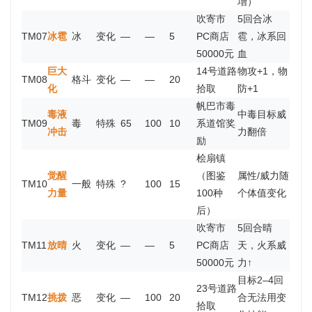
增）
吹寄市
5回合冰
TM07
冰雹
冰
变化
—
—
5
PC商店
雹，冰系回
50000元
血
巨大
14号道路
物攻+1，物
TM08
格斗
变化
—
—
20
化
拾取
防+1
帆巴市毒
毒液
中毒目标威
TM09
毒
特殊
65
100
10
系道馆奖
冲击
力翻倍
励
桧扇镇
觉醒
（图鉴
属性/威力随
TM10
一般
特殊
?
100
15
力量
100种
个体值变化
后）
吹寄市
5回合晴
TM11
放晴
火
变化
—
—
5
PC商店
天，火系威
50000元
力↑
目标2–4回
23号道路
TM12
挑拨
恶
变化
—
100
20
合无法用变
拾取