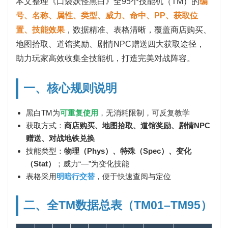
本文整理《口袋妖怪黑白》全95个技能机（TM）的
编
号、名称、属性、类型、威力、命中、PP、获取位
置、技能效果
，数据精准、表格清晰，覆盖商店购买、
地图拾取、道馆奖励、剧情NPC赠送四大获取途径，
助力玩家高效收集全技能机，打造完美对战阵容。
一、核心规则说明
黑白TM为
可重复使用
，无消耗限制，可反复教学
获取方式：
商店购买、地图拾取、道馆奖励、剧情NPC
赠送、对战地铁兑换
技能类型：
物理（Phys）、特殊（Spec）、变化
（Stat）
；威力“—”为变化技能
表格采用
明暗行交替
，便于快速查阅与定位
二、全TM数据总表（TM01–TM95）