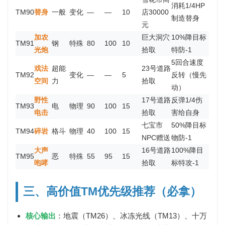
消耗1/4HP
TM90
替身
一般
变化
—
—
10
店30000
制造替身
元
加农
巨大洞穴
10%降目标
TM91
钢
特殊
80
100
10
光炮
拾取
特防-1
5回合速度
戏法
超能
23号道路
TM92
变化
—
—
5
反转（慢先
空间
力
拾取
动）
野性
17号道路
反弹1/4伤
TM93
电
物理
90
100
15
电击
拾取
害给自身
七宝市
50%降目标
TM94
碎岩
格斗
物理
40
100
15
NPC赠送
物防-1
大声
16号道路
100%降目
TM95
恶
特殊
55
95
15
咆哮
拾取
标特攻-1
三、高价值TM优先级推荐（必拿）
核心输出
：地震（TM26）、冰冻光线（TM13）、十万