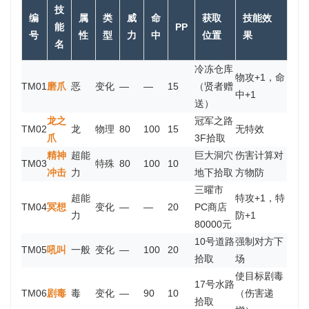
技
编
属
类
威
命
获取
技能效
能
PP
号
性
型
力
中
位置
果
名
冷冻仓库
物攻+1，命
TM01
磨爪
恶
变化
—
—
15
（贤者赠
中+1
送）
龙之
冠军之路
TM02
龙
物理
80
100
15
无特效
爪
3F拾取
精神
超能
巨大洞穴
伤害计算对
TM03
特殊
80
100
10
冲击
力
地下拾取
方物防
三曜市
超能
特攻+1，特
TM04
冥想
变化
—
—
20
PC商店
力
防+1
80000元
10号道路
强制对方下
TM05
吼叫
一般
变化
—
100
20
拾取
场
使目标剧毒
17号水路
TM06
剧毒
毒
变化
—
90
10
（伤害递
拾取