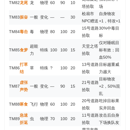
TM82
龙尾
龙
物理
60
90
10
塔拾取
场
桧扇市
自身物攻
TM83
振奋
一般
变化
—
—
30
NPC赠送
+1，特攻+1
15号道路
30%中毒目
TM84
毒击
毒
物理
80
100
20
拾取
标
仅对睡眠目
超能
天堂之塔
TM85
食梦
特殊
100
100
15
标有效；回
力
拾取
血50%
打草
13号道路
目标越重威
TM86
草
特殊
?
100
20
结
拾取
力越大
目标物攻
虚张
21号道路
TM87
一般
变化
—
90
15
+2，50%混
声势
拾取
乱
20号道路
吃掉目标果
TM88
啄食
飞行
物理
60
100
20
拾取
实并回血
急速
11号道路
攻击后自身
TM89
虫
物理
70
100
20
折返
拾取
下场换队友
雪花市商