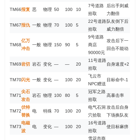
7号道路
后出手则威
TM66
报复
恶
物理
50
100
10
拾取
力翻倍
22号道路
队友倒下后
TM67
报仇
一般
物理
70
100
5
拾取
威力翻倍
9号道路
亿万
攻击后下一
TM68
一般
物理
150
90
5
商店
冲击
回合不能动
90000元
11号道路
TM69
岩切
岩石
变化
—
—
20
自身速度+2
拾取
飞云市
TM70
闪光
一般
变化
—
100
20
目标命中-1
NPC赠送
尖石
冠军之路
TM71
岩石
物理
100
80
5
高暴击率
攻击
拾取
伏特
电气石洞
攻击后自身
TM72
电
特殊
70
100
20
替换
穴拾取
下场换队友
电磁
16号道路
TM73
电
变化
—
100
20
使目标麻痹
波
拾取
雪花市商