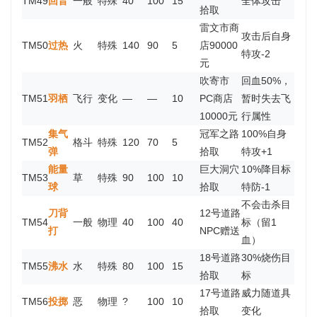
TM49
回音
一般
特殊
40
100
15
全体攻击
拾取
雷文市商
攻击后自身
TM50
过热
火
特殊
140
90
5
店90000
特攻-2
元
吹寄市
回血50%，
TM51
羽栖
飞行
变化
—
—
10
PC商店
暂时失去飞
10000元
行属性
集气
冠军之路
100%自身
TM52
格斗
特殊
120
70
5
弹
拾取
特攻+1
能量
巨大洞穴
10%降目标
TM53
草
特殊
90
100
10
球
拾取
特防-1
不会击杀目
刀背
12号道路
TM54
一般
物理
40
100
40
标（留1
打
NPC赠送
血）
18号道路
30%烧伤目
TM55
沸水
水
特殊
80
100
15
拾取
标
17号道路
威力随道具
TM56
投掷
恶
物理
?
100
10
拾取
变化