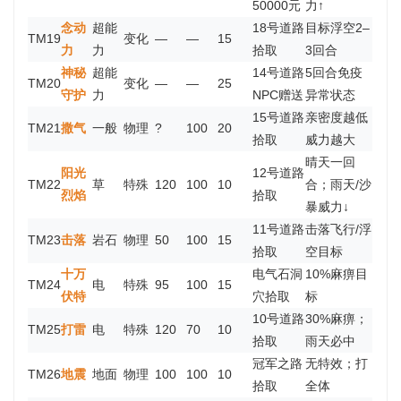
50000元
力↑
念动
超能
18号道路
目标浮空2–
TM19
变化
—
—
15
力
力
拾取
3回合
神秘
超能
14号道路
5回合免疫
TM20
变化
—
—
25
守护
力
NPC赠送
异常状态
15号道路
亲密度越低
TM21
撒气
一般
物理
?
100
20
拾取
威力越大
晴天一回
阳光
12号道路
TM22
草
特殊
120
100
10
合；雨天/沙
烈焰
拾取
暴威力↓
11号道路
击落飞行/浮
TM23
击落
岩石
物理
50
100
15
拾取
空目标
十万
电气石洞
10%麻痹目
TM24
电
特殊
95
100
15
伏特
穴拾取
标
10号道路
30%麻痹；
TM25
打雷
电
特殊
120
70
10
拾取
雨天必中
冠军之路
无特效；打
TM26
地震
地面
物理
100
100
10
拾取
全体