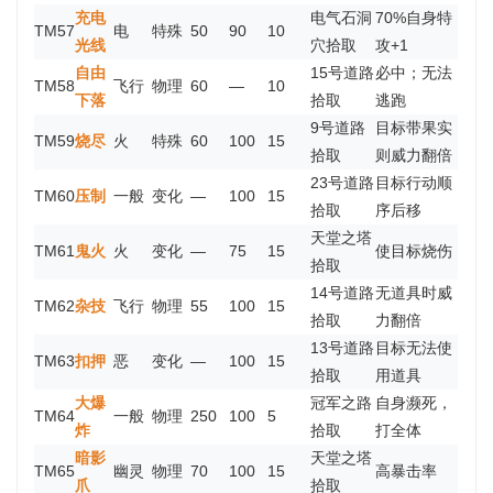
充电
电气石洞
70%自身特
TM57
电
特殊
50
90
10
光线
穴拾取
攻+1
自由
15号道路
必中；无法
TM58
飞行
物理
60
—
10
下落
拾取
逃跑
9号道路
目标带果实
TM59
烧尽
火
特殊
60
100
15
拾取
则威力翻倍
23号道路
目标行动顺
TM60
压制
一般
变化
—
100
15
拾取
序后移
天堂之塔
TM61
鬼火
火
变化
—
75
15
使目标烧伤
拾取
14号道路
无道具时威
TM62
杂技
飞行
物理
55
100
15
拾取
力翻倍
13号道路
目标无法使
TM63
扣押
恶
变化
—
100
15
拾取
用道具
大爆
冠军之路
自身濒死，
TM64
一般
物理
250
100
5
炸
拾取
打全体
暗影
天堂之塔
TM65
幽灵
物理
70
100
15
高暴击率
爪
拾取