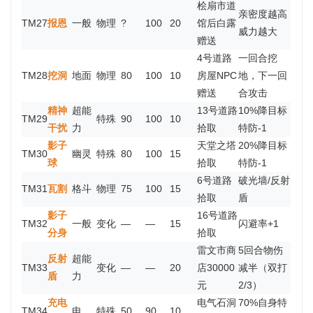
桧扇市道
亲密度越高
TM27
报恩
一般
物理
?
100
20
馆后白露
威力越大
赠送
4号道路
一回合挖
TM28
挖洞
地面
物理
80
100
10
房屋NPC
地，下一回
赠送
合攻击
精神
超能
13号道路
10%降目标
TM29
特殊
90
100
10
干扰
力
拾取
特防-1
影子
天堂之塔
20%降目标
TM30
幽灵
特殊
80
100
15
球
拾取
特防-1
6号道路
破光墙/反射
TM31
瓦割
格斗
物理
75
100
15
拾取
盾
影子
16号道路
TM32
一般
变化
—
—
15
闪避率+1
分身
拾取
雷文市商
5回合物伤
反射
超能
TM33
变化
—
—
20
店30000
减半（双打
盾
力
元
2/3）
充电
电气石洞
70%自身特
TM34
电
特殊
50
90
10