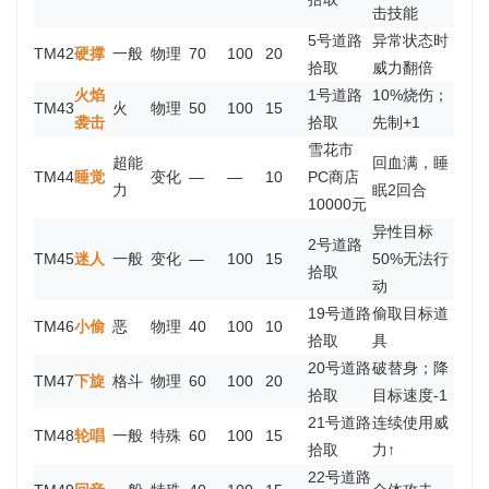
击技能
5号道路
异常状态时
TM42
硬撑
一般
物理
70
100
20
拾取
威力翻倍
火焰
1号道路
10%烧伤；
TM43
火
物理
50
100
15
袭击
拾取
先制+1
雪花市
超能
回血满，睡
TM44
睡觉
变化
—
—
10
PC商店
力
眠2回合
10000元
异性目标
2号道路
TM45
迷人
一般
变化
—
100
15
50%无法行
拾取
动
19号道路
偷取目标道
TM46
小偷
恶
物理
40
100
10
拾取
具
20号道路
破替身；降
TM47
下旋
格斗
物理
60
100
20
拾取
目标速度-1
21号道路
连续使用威
TM48
轮唱
一般
特殊
60
100
15
拾取
力↑
22号道路