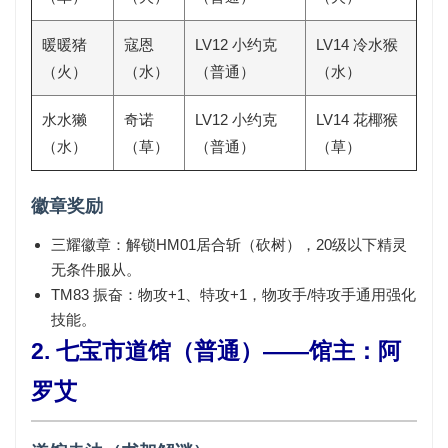
暖暖猪
寇恩
LV12 小约克
LV14 冷水猴
（火）
（水）
（普通）
（水）
水水獭
奇诺
LV12 小约克
LV14 花椰猴
（水）
（草）
（普通）
（草）
徽章奖励
三耀徽章
：解锁HM01居合斩（砍树），20级以下精灵
无条件服从。
TM83 振奋
：物攻+1、特攻+1，物攻手/特攻手通用强化
技能。
2. 七宝市道馆（普通）——馆主：阿
罗艾