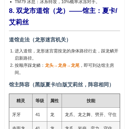
TM79 冰息
：冰系特攻，10%概率冰冻对手。
8. 双龙市道馆（龙）——馆主：夏卡/
艾莉丝
道馆走法（龙形迷宫机关）
进入道馆，龙形迷宫需按龙的身体路径行走，踩龙鳞开
启新路径。
按顺序踩龙鳞：
龙头→龙身→龙尾
，即可到达馆主房
间。
馆主阵容（黑版夏卡/白版艾莉丝，阵容相同）
精灵
等级
属性
技能
牙牙
41
龙
龙爪、龙之舞、劈开、守住
赤面龙
41
龙
龙爪、岩崩、蛮力、守住