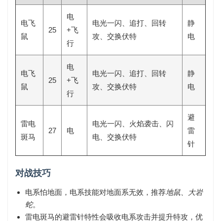
电
电飞
电光一闪、追打、回转
静
25
+飞
鼠
攻、交换伏特
电
行
电
电飞
电光一闪、追打、回转
静
25
+飞
鼠
攻、交换伏特
电
行
避
雷电
电光一闪、火焰袭击、闪
27
电
雷
斑马
电、交换伏特
针
对战技巧
电系怕
地面
，电系技能对地面系无效，推荐
地鼠、大岩
蛇
。
雷电斑马的避雷针特性会吸收电系攻击并提升特攻，优