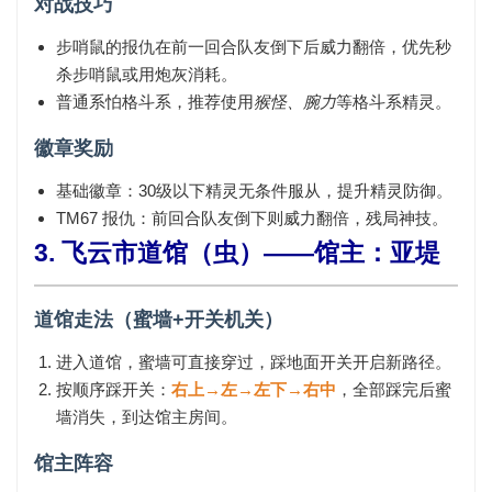
对战技巧
步哨鼠的
报仇
在前一回合队友倒下后威力翻倍，优先秒
杀步哨鼠或用炮灰消耗。
普通系怕格斗系，推荐使用
猴怪、腕力
等格斗系精灵。
徽章奖励
基础徽章
：30级以下精灵无条件服从，提升精灵防御。
TM67 报仇
：前回合队友倒下则威力翻倍，残局神技。
3. 飞云市道馆（虫）——馆主：亚堤
道馆走法（蜜墙+开关机关）
进入道馆，蜜墙可直接穿过，踩地面开关开启新路径。
按顺序踩开关：
右上→左→左下→右中
，全部踩完后蜜
墙消失，到达馆主房间。
馆主阵容