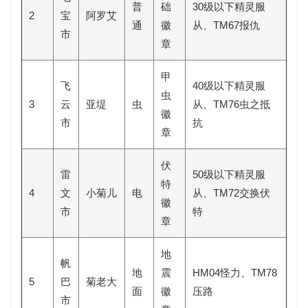
普
础
30级以下精灵服
2
宝
阿罗艾
通
徽
从、TM67报仇
市
章
甲
飞
40级以下精灵服
虫
3
云
亚堤
虫
从、TM76虫之抵
徽
市
抗
章
伏
雷
50级以下精灵服
特
4
文
小菊儿
电
从、TM72交换伏
徽
市
特
章
地
帆
地
震
HM04怪力、TM78
5
巴
菊老大
面
徽
压路
市