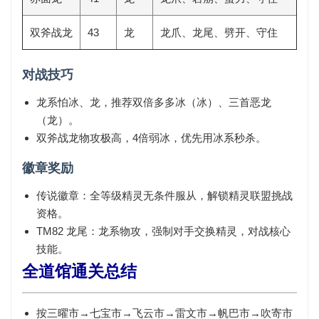
双斧战龙
43
龙
龙爪、龙尾、劈开、守住
对战技巧
龙系怕
冰、龙
，推荐双倍多多冰（冰）、三首恶龙
（龙）。
双斧战龙物攻极高，4倍弱冰，优先用冰系秒杀。
徽章奖励
传说徽章
：全等级精灵无条件服从，解锁精灵联盟挑战
资格。
TM82 龙尾
：龙系物攻，强制对手交换精灵，对战核心
技能。
全道馆通关总结
按
三曜市→七宝市→飞云市→雷文市→帆巴市→吹寄市