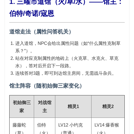
1. 三曜市道馆（火/草/水）——馆主：
伯特/奇诺/寇恩
道馆走法（属性问答机关）
进入道馆，NPC会给出属性问题（如“什么属性克制草
系？”）。
站在对应克制属性的地砖上（火克草、水克火、草克
水），答对后开启下一段路。
连续答对3题，即可到达馆主房间，无需战斗杂兵。
馆主阵容（随初始御三家变化）
初始御三
对战馆
精灵1
精灵2
家
主
藤藤蛇
伯特
LV12 小约克
LV14 爆香猴
（草）
（火）
（普通）
（火）