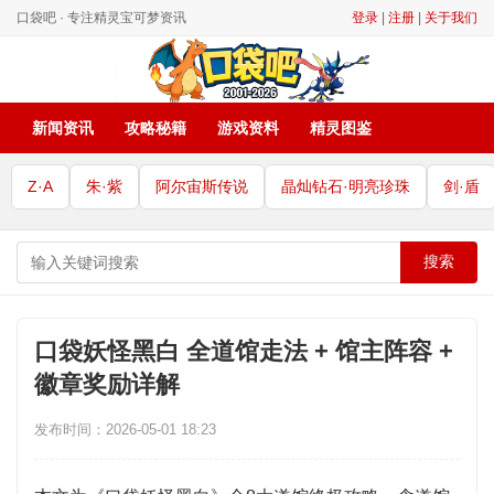
口袋吧 · 专注精灵宝可梦资讯
登录
|
注册
|
关于我们
新闻资讯
攻略秘籍
游戏资料
精灵图鉴
Z·A
朱·紫
阿尔宙斯传说
晶灿钻石·明亮珍珠
剑·盾
搜索
口袋妖怪黑白 全道馆走法 + 馆主阵容 +
徽章奖励详解
发布时间：2026-05-01 18:23