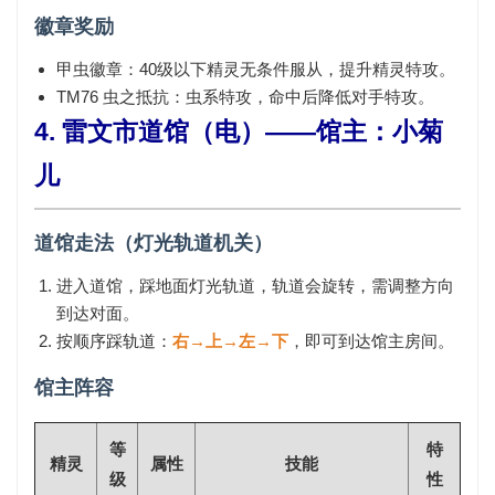
徽章奖励
甲虫徽章
：40级以下精灵无条件服从，提升精灵特攻。
TM76 虫之抵抗
：虫系特攻，命中后降低对手特攻。
4. 雷文市道馆（电）——馆主：小菊
儿
道馆走法（灯光轨道机关）
进入道馆，踩地面灯光轨道，轨道会旋转，需调整方向
到达对面。
按顺序踩轨道：
右→上→左→下
，即可到达馆主房间。
馆主阵容
等
特
精灵
属性
技能
级
性