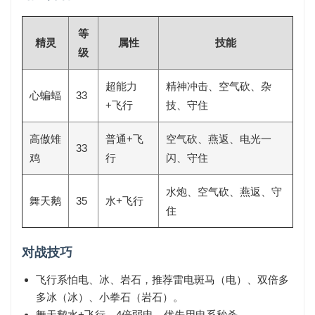
等
精灵
属性
技能
级
超能力
精神冲击、空气砍、杂
心蝙蝠
33
+飞行
技、守住
高傲雉
普通+飞
空气砍、燕返、电光一
33
鸡
行
闪、守住
水炮、空气砍、燕返、守
舞天鹅
35
水+飞行
住
对战技巧
飞行系怕
电、冰、岩石
，推荐雷电斑马（电）、双倍多
多冰（冰）、小拳石（岩石）。
舞天鹅水+飞行，4倍弱电，优先用电系秒杀。