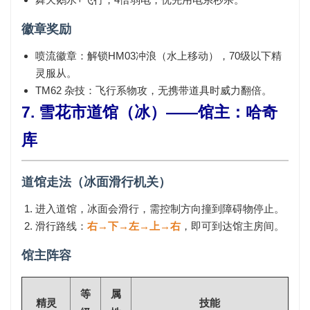
徽章奖励
喷流徽章
：解锁HM03冲浪（水上移动），70级以下精
灵服从。
TM62 杂技
：飞行系物攻，无携带道具时威力翻倍。
7. 雪花市道馆（冰）——馆主：哈奇
库
道馆走法（冰面滑行机关）
进入道馆，冰面会滑行，需控制方向撞到障碍物停止。
滑行路线：
右→下→左→上→右
，即可到达馆主房间。
馆主阵容
等
属
精灵
技能