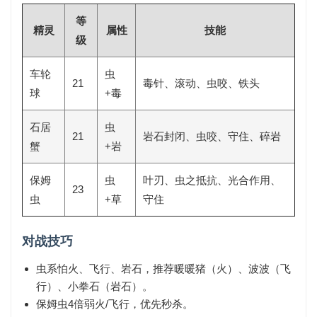
等
精灵
属性
技能
级
车轮
虫
21
毒针、滚动、虫咬、铁头
球
+毒
石居
虫
21
岩石封闭、虫咬、守住、碎岩
蟹
+岩
保姆
虫
叶刃、虫之抵抗、光合作用、
23
虫
+草
守住
对战技巧
虫系怕
火、飞行、岩石
，推荐暖暖猪（火）、波波（飞
行）、小拳石（岩石）。
保姆虫4倍弱火/飞行，优先秒杀。