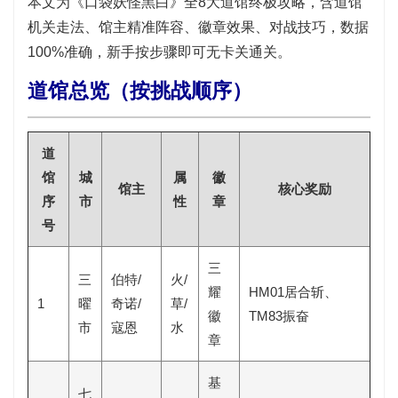
本文为《口袋妖怪黑白》全8大道馆终极攻略，含
道馆
机关走法
、
馆主精准阵容
、
徽章效果
、
对战技巧
，数据
100%准确，新手按步骤即可无卡关通关。
道馆总览（按挑战顺序）
道
馆
城
属
徽
馆主
核心奖励
序
市
性
章
号
三
三
伯特/
火/
耀
HM01居合斩、
1
曜
奇诺/
草/
徽
TM83振奋
市
寇恩
水
章
基
七