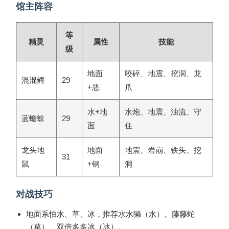
馆主阵容
等
精灵
属性
技能
级
地面
咬碎、地震、挖洞、龙
混混鳄
29
+恶
爪
水+地
水炮、地震、浊流、守
蓝蟾蜍
29
面
住
龙头地
地面
地震、岩崩、铁头、挖
31
鼠
+钢
洞
对战技巧
地面系怕
水、草、冰
，推荐水水獭（水）、藤藤蛇
（草）、双倍多多冰（冰）。