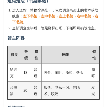
道馆走法（书架解谜）
进入道馆（博物馆深处），依次调查书架上的书本获取
线索：
左下书架→左中书架→左上书架→右中书架→右
下书架
。
全部调查完毕后，隐藏楼梯出现，下楼即可挑战馆主。
馆主阵容
等
属
特
精灵
技能
级
性
性
哈约
普
威
18
咬住、吼叫、撒娇、铁头
克
通
吓
步哨
普
报仇、电光一闪、催眠
发
20
鼠
通
术、咬咬
光