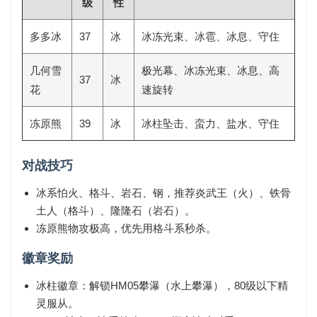
级
性
多多冰
37
冰
冰冻光束、冰雹、冰息、守住
几何雪
极光幕、冰冻光束、冰息、高
37
冰
花
速旋转
冻原熊
39
冰
冰柱坠击、蛮力、盐水、守住
对战技巧
冰系怕
火、格斗、岩石、钢
，推荐炎武王（火）、铁骨
土人（格斗）、隆隆石（岩石）。
冻原熊物攻极高，优先用格斗系秒杀。
徽章奖励
冰柱徽章
：解锁HM05攀瀑（水上攀瀑），80级以下精
灵服从。