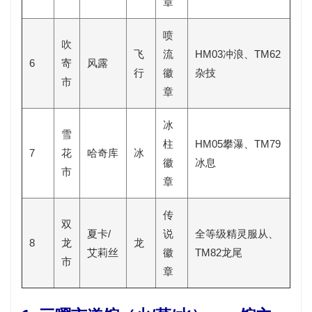
章
喷
吹
飞
流
HM03冲浪、TM62
6
寄
风露
行
徽
杂技
市
章
冰
雪
柱
HM05攀瀑、TM79
7
花
哈奇库
冰
徽
冰息
市
章
传
双
夏卡/
说
全等级精灵服从、
8
龙
龙
艾莉丝
徽
TM82龙尾
市
章