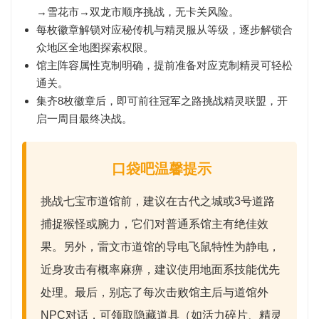
→雪花市→双龙市
顺序挑战，无卡关风险。
每枚徽章解锁对应秘传机与精灵服从等级，逐步解锁合
众地区全地图探索权限。
馆主阵容属性克制明确，提前准备对应克制精灵可轻松
通关。
集齐8枚徽章后，即可前往冠军之路挑战精灵联盟，开
启一周目最终决战。
口袋吧温馨提示
挑战七宝市道馆前，建议在
古代之城或3号道路
捕捉
猴怪
或
腕力
，它们对普通系馆主有绝佳效
果。另外，雷文市道馆的导电飞鼠特性为静电，
近身攻击有概率麻痹，建议使用
地面系
技能优先
处理。最后，别忘了每次击败馆主后与道馆外
NPC对话，可领取
隐藏道具
（如活力碎片、精灵