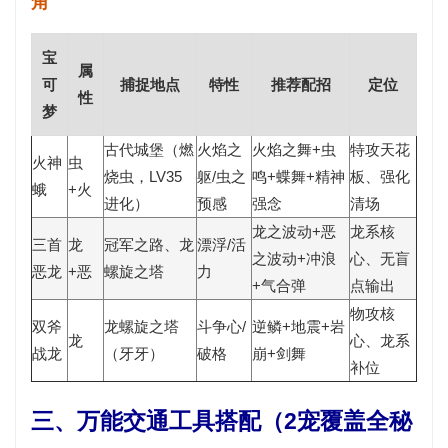
角
宝
属
可
捕捉地点
特性
推荐配招
定位
性
梦
古代城堡（燃
火焰之
火焰之舞+虫
特攻天花
火神
虫
烧虫，LV35
躯/虫之
鸣+蝶舞+精神
板、强化
蛾
+火
进化）
预感
强念
清场
龙之波动+恶
龙系核
三首
龙
冠军之路、龙
漂浮/活
之波动+冲浪
心、无盲
恶龙
+恶
螺旋之塔
力
+气合弹
点输出
物攻核
双斧
龙螺旋之塔
斗争心/
逆鳞+地震+岩
龙
心、龙系
战龙
（牙牙）
破格
崩+剑舞
补位
三、万能交通工具搭配（2宠覆盖全秘