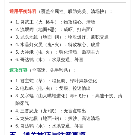
通用平衡阵容
（覆盖全属性、联防完美、清场快）：
1. 炎武王（火+格斗）：物攻核心、清场
2. 流氓鳄（地面+恶）：威吓、打击面广
3. 龙头地鼠（地面+钢）：物攻爆炸、兼职交通
4. 水晶灯火灵（鬼+火）：特攻核心、破盾
5. 火神蛾（虫+火）：强化清场、后期主力
6. 哥达鸭（水）：水系交通、补盲
速攻阵容
（全高速、先手秒杀）：
1. 君主蛇（草）：唱反调、绿叶风暴强化
2. 电蜘蛛（电+虫）：复眼、控速输出
3. 叉字蝠（由大嘴蝠进化）毒+飞行）：高速干扰、清
除雾气
4. 三首恶龙（龙+恶）：无盲点输出
5. 龙头地鼠（地面+钢）：拨沙、高速清场
6. 哥达鸭（水）：水系交通、补盲