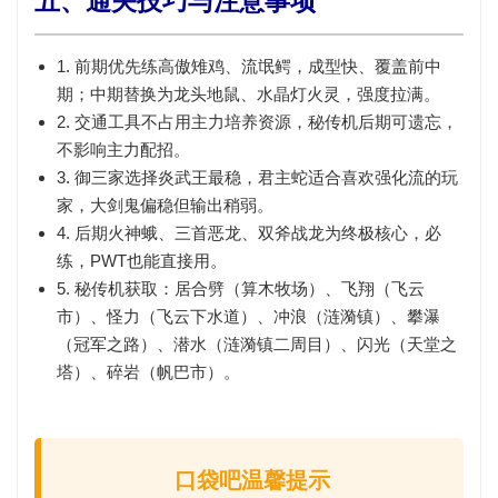
五、通关技巧与注意事项
1. 前期优先练
高傲雉鸡、流氓鳄
，成型快、覆盖前中
期；中期替换为
龙头地鼠、水晶灯火灵
，强度拉满。
2. 交通工具
不占用主力培养资源
，秘传机后期可遗忘，
不影响主力配招。
3. 御三家选择
炎武王最稳
，君主蛇适合喜欢强化流的玩
家，大剑鬼偏稳但输出稍弱。
4. 后期
火神蛾、三首恶龙、双斧战龙
为终极核心，必
练，PWT也能直接用。
5. 秘传机获取：居合劈（算木牧场）、飞翔（飞云
市）、怪力（飞云下水道）、冲浪（涟漪镇）、攀瀑
（冠军之路）、潜水（涟漪镇二周目）、闪光（天堂之
塔）、碎岩（帆巴市）。
口袋吧温馨提示