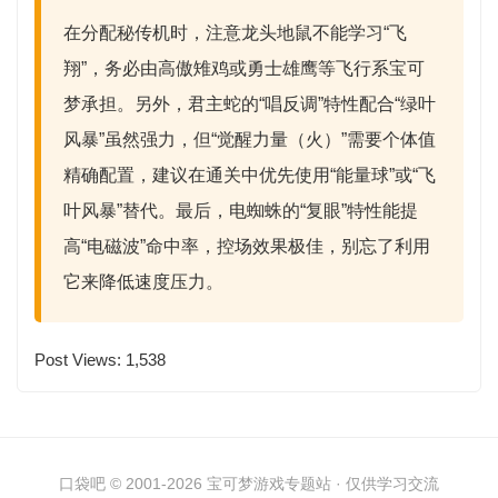
在分配秘传机时，注意
龙头地鼠
不能学习“飞
翔”，务必由高傲雉鸡或勇士雄鹰等飞行系宝可
梦承担。另外，
君主蛇
的“唱反调”特性配合“绿叶
风暴”虽然强力，但“觉醒力量（火）”需要个体值
精确配置，建议在通关中优先使用“能量球”或“飞
叶风暴”替代。最后，
电蜘蛛
的“复眼”特性能提
高“电磁波”命中率，控场效果极佳，别忘了利用
它来降低速度压力。
Post Views:
1,538
口袋吧 © 2001-2026 宝可梦游戏专题站 · 仅供学习交流