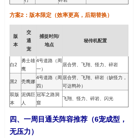
方案2：版本限定（效率更高，后期替换）
交
版
捕捉时间/
通
秘传机配置
本
地点
宠
勇士雄
4号道路（周
白2
居合劈、飞翔、怪力、碎岩
鹰
一）
4号道路（周
居合劈、飞翔、碎岩（缺怪力，
黑2
秃鹰娜
四）
可达鸭补）
双版
泥偶巨
冠军之路洞
飞翔、怪力、碎岩、闪光
本
人
窟
四、一周目通关阵容推荐（6宠成型，
无压力）