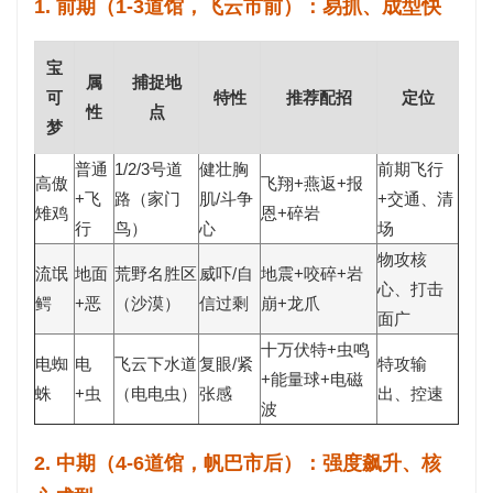
1. 前期（1-3道馆，飞云市前）：易抓、成型快
宝
属
捕捉地
可
特性
推荐配招
定位
性
点
梦
普通
1/2/3号道
健壮胸
前期飞行
高傲
飞翔+燕返+报
+飞
路（家门
肌/斗争
+交通、清
雉鸡
恩+碎岩
行
鸟）
心
场
物攻核
流氓
地面
荒野名胜区
威吓/自
地震+咬碎+岩
心、打击
鳄
+恶
（沙漠）
信过剩
崩+龙爪
面广
十万伏特+虫鸣
电蜘
电
飞云下水道
复眼/紧
特攻输
+能量球+电磁
蛛
+虫
（电电虫）
张感
出、控速
波
2. 中期（4-6道馆，帆巴市后）：强度飙升、核