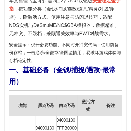
本文整理《宝可梦 黑2/白2》ACG汉化版
安全稳定金手
指
，按功能分类（金钱/捕捉/遇敌/道具/精灵/对战/穿
墙），附激活方式、使用注意与防闪退技巧，适配
NDS实机与DeSmuME/NO$GBA模拟器，数据精准、
无冲突、不毁档，兼顾通关效率与PWT对战需求。
安全提示：
仅开必要功能、不同时开冲突代码
；
使用前备
份存档
；
一击必杀/全徽章/全图鉴慎用
，易破坏游戏体验与
存档稳定性。
一、基础必备（金钱/捕捉/遇敌·最常
用）
激活方
功能
黑2代码
白2代码
备注
式
94000130
94000130
FFFB0000