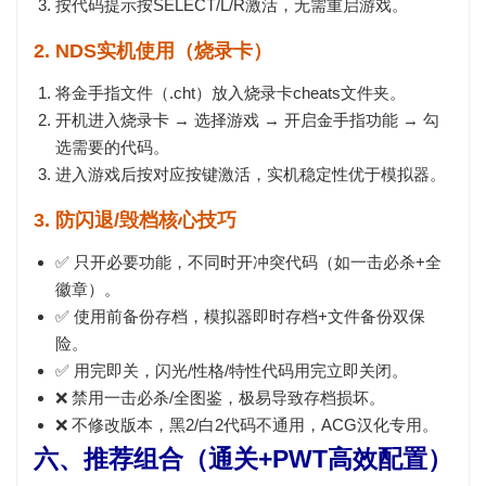
按代码提示按
SELECT/L/R
激活，无需重启游戏。
2. NDS实机使用（烧录卡）
将金手指文件（.cht）放入烧录卡
cheats
文件夹。
开机进入烧录卡 → 选择游戏 → 开启
金手指功能
→ 勾
选需要的代码。
进入游戏后按对应按键激活，实机稳定性优于模拟器。
3. 防闪退/毁档核心技巧
✅
只开必要功能
，不同时开冲突代码（如一击必杀+全
徽章）。
✅
使用前备份存档
，模拟器即时存档+文件备份双保
险。
✅
用完即关
，闪光/性格/特性代码用完立即关闭。
❌
禁用一击必杀/全图鉴
，极易导致存档损坏。
❌
不修改版本
，黑2/白2代码不通用，ACG汉化专用。
六、推荐组合（通关+PWT高效配置）