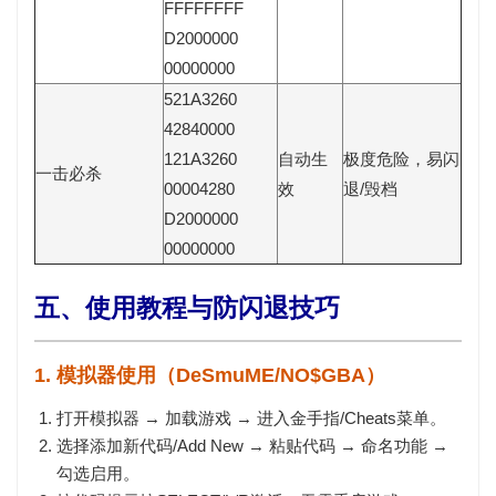
FFFFFFFF
D2000000
00000000
521A3260
42840000
121A3260
自动生
极度危险，易闪
一击必杀
00004280
效
退/毁档
D2000000
00000000
五、使用教程与防闪退技巧
1. 模拟器使用（DeSmuME/NO$GBA）
打开模拟器 → 加载游戏 → 进入
金手指/Cheats
菜单。
选择
添加新代码/Add New
→ 粘贴代码 → 命名功能 →
勾选启用。