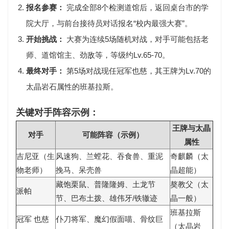
报名参赛：
完成全部8个检测道馆后，返回
桌台市的学
院大厅
，与前台接待员对话报名“校内最强大赛”。
开始挑战：
大赛为
连续5场随机对战，对手可能包括老
师、道馆馆主、劲敌等，等级约Lv.65-70。
最终对手：
第5场对战现任冠军
也慈
，其王牌为Lv.70的
太晶
岩石属性
的班基拉斯。
关键对手阵容示例：
王牌与太晶
对手
可能阵容（示例）
属性
吉尼亚（生
风速狗、兰螳花、吞食兽、重泥
奇麒麟（
太
物老师）
挽马、呆壳兽
晶超能
）
藏饱栗鼠、普隆隆姆、土龙节
獒教父（
太
派帕
节、巴布土拨、雄伟牙/铁辙迹
晶一般
）
班基拉斯
冠军 也慈
仆刀将军、魔幻假面喵、骨纹巨
（
太晶岩