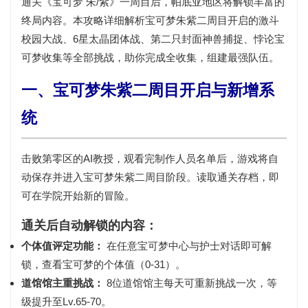
通关《宝可梦 朱/紫》一周目后，帕底亚地区将解锁丰富的
终局内容。本攻略详细解析宝可梦朱紫二周目开启的
激斗
校园大战、6星太晶团体战、第二只封面神兽捕捉、悖论宝
可梦收集
等全部挑战，助你完成全收集，组建最强队伍。
一、宝可梦朱紫二周目开启与新增系
统
击败第零区的AI教授，观看完制作人员名单后，游戏将
自
动保存并进入宝可梦朱紫二周目阶段
。读取通关存档，即
可在学院开始新的冒险。
通关后自动解锁的内容：
个体值评定功能：
在任意宝可梦中心与护士对话即可解
锁，查看宝可梦的个体值（0-31）。
道馆馆主重挑战：
8位道馆馆主每天可重新挑战一次，等
级提升至Lv.65-70。