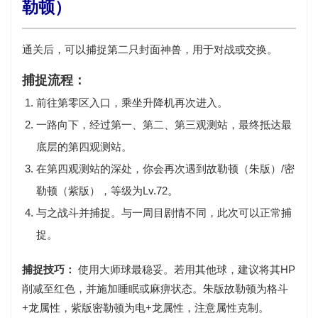
勒顿）
通关后，可以捕捉
第二只封面神兽
，用于对战或交换。
捕捉流程：
前往
第零区入口
，乘坐升降机再次进入。
一路向下，经过第一、第二、第三观测站，最终抵达最
底层的
第四观测站
。
在第四观测站的深处，你会再次遇到
故勒顿（朱版）/密
勒顿（紫版）
，等级为
Lv.72
。
与之战斗并捕捉。与一周目剧情不同，此次可以正常捕
捉。
捕捉技巧：
使用
大师球
最稳妥。若用其他球，建议将其HP
削减至红色，并施加睡眠或麻痹状态。朱版故勒顿为
格斗
+龙
属性，紫版密勒顿为
电+龙
属性，注意属性克制。