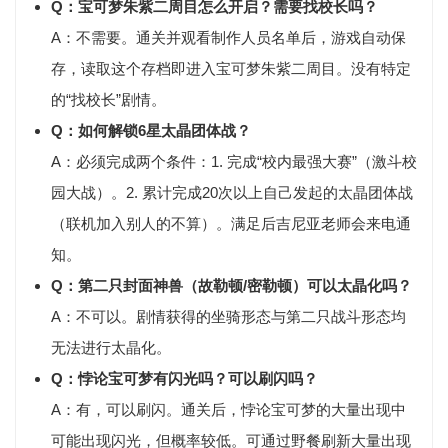
Q：宝可梦朱紫二周目怎么开启？需要找校长吗？
A：
不需要
。通关并观看制作人员名单后，游戏自动保
存，读取这个存档即进入宝可梦朱紫二周目。没有特定
的“找校长”剧情。
Q：如何解锁6星太晶团体战？
A：必须完成两个条件：1. 完成
“校内最强大赛”
（激斗校
园大战）。2.
累计完成20次以上自己发起的太晶团体战
（联机加入别人的不算）。满足后吉尼亚老师会来电通
知。
Q：第二只封面神兽（故勒顿/密勒顿）可以太晶化吗？
A：
不可以
。剧情获得的坐骑形态与第二只战斗形态均
无法进行太晶化。
Q：悖论宝可梦有闪光吗？可以刷闪吗？
A：
有，可以刷闪
。通关后，悖论宝可梦的大量出现中
可能出现闪光，但概率较低。可通过野餐刷新大量出现