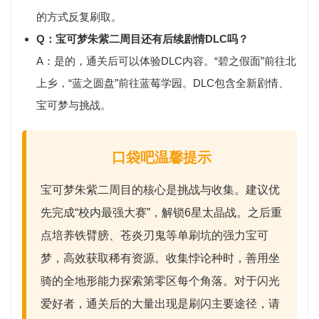
的方式反复刷取。
Q：宝可梦朱紫二周目还有后续剧情DLC吗？
A：是的，通关后可以体验DLC内容。
“碧之假面”
前往北
上乡，
“蓝之圆盘”
前往蓝莓学园。DLC包含全新剧情、
宝可梦与挑战。
口袋吧温馨提示
宝可梦朱紫二周目的核心是
挑战与收集
。建议优
先完成
“校内最强大赛”
，解锁6星太晶战。之后重
点培养
铁臂膀、苍炎刃鬼
等单刷坑的强力宝可
梦，高效获取稀有资源。收集悖论种时，善用
坐
骑的全地形能力
探索第零区每个角落。对于
闪光
爱好者
，通关后的大量出现是刷闪主要途径，请