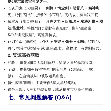
刷6星坑最强宝可梦之一
。
苍炎刃鬼（火/幽灵）
：
剑舞 + 悔念剑 + 暗影爪 + 精神利
刃
。特性“引火”，携带“生命宝珠”。高物攻，有自我回复。
振翼发（幽灵/妖精）
：
月亮之力 + 暗影球 + 魔法闪耀 + 戏
法/能量球
。特性“古代活性/夸克充能”，携带“生命宝
珠”或“讲究眼镜”。高速高特攻。
仆刀将军（恶/钢）
：
仆刀 + 突袭 + 铁头 + 剑舞
。特性“大
将”，携带“气势披带”或“黑色铁球”。高物攻，有先制招式。
2. 资源高效获取
经验：
重复刷
6星太晶团体战
，奖励大量经验糖果XL。
金钱：
携带拥有特性“
捡拾
”的宝可梦（如喵喵、一家
鼠），在自动战斗中获取道具出售。
特性胶囊/膏药：
主要来自
6星太晶战奖励
。
银色王冠：
6星太晶战奖励，或从
拍卖市场
高价购得。
七、常见问题解答 (Q&A)