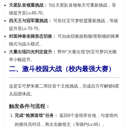
天星队首领重挑战：
5位天星队首领每天可重新挑战，等
级提升至Lv.65-70。
四天王与冠军重挑战：
可前往宝可梦联盟重新挑战，等级
提升至Lv.70-75。
封面神兽坐骑形态切换：
可自由切换故勒顿/密勒顿的
骑乘
模式与战斗模式
。
大量出现闪光判定提升：
野外“大量出现”的宝可梦闪光概
率小幅提升。
二、激斗校园大战（校内最强大赛）
这是宝可梦朱紫二周目首个主线挑战，完成后方可解锁
6星
太晶团体战
。
触发条件与流程：
完成“检测道馆”任务：
返回
8个道馆所在地
，与道馆内
的接待员对话，再次击败馆主（等级约Lv.65）。