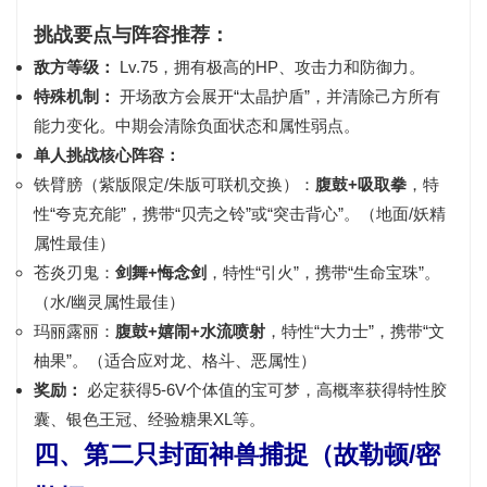
挑战要点与阵容推荐：
敌方等级：
Lv.75，拥有
极高的HP、攻击力和防御力
。
特殊机制：
开场敌方会展开
“太晶护盾”
，并清除己方所有
能力变化。中期会清除负面状态和属性弱点。
单人挑战核心阵容：
铁臂膀（紫版限定/朱版可联机交换）
：
腹鼓+吸取拳
，特
性“夸克充能”，携带“贝壳之铃”或“突击背心”。（地面/妖精
属性最佳）
苍炎刃鬼
：
剑舞+悔念剑
，特性“引火”，携带“生命宝珠”。
（水/幽灵属性最佳）
玛丽露丽
：
腹鼓+嬉闹+水流喷射
，特性“大力士”，携带“文
柚果”。（适合应对龙、格斗、恶属性）
奖励：
必定获得
5-6V个体值
的宝可梦，高概率获得特性胶
囊、银色王冠、经验糖果XL等。
四、第二只封面神兽捕捉（故勒顿/密