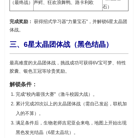
（最终战）
声鳄、狂欢浪舞鸭、路卡利欧
石
）
完成奖励：
获得
招式学习器“力量宝石”
，并解锁6星太晶团
体战。
三、6星太晶团体战（黑色结晶）
最高难度的太晶团体战，挑战成功可获得
6V宝可梦、特性
胶囊、银色王冠
等珍贵奖励。
解锁条件：
完成
“校内最强大赛”
（激斗校园大战）。
累计完成
20次以上
的太晶团体战（需自己发起，联机加
入的不算）。
满足条件后，
生物老师吉尼亚会来电
，地图上开始出现
黑色发光结晶（6星太晶坑）。