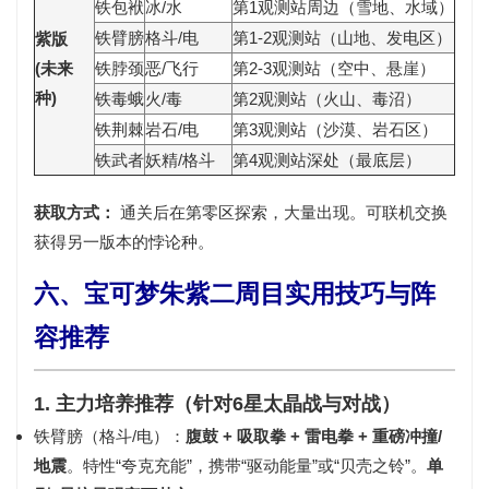
铁包袱
冰/水
第1观测站周边（雪地、水域）
铁臂膀
格斗/电
第1-2观测站（山地、发电区）
紫版
(未来
铁脖颈
恶/飞行
第2-3观测站（空中、悬崖）
种)
铁毒蛾
火/毒
第2观测站（火山、毒沼）
铁荆棘
岩石/电
第3观测站（沙漠、岩石区）
铁武者
妖精/格斗
第4观测站深处（最底层）
获取方式：
通关后在第零区探索，
大量出现
。可联机交换
获得另一版本的悖论种。
六、宝可梦朱紫二周目实用技巧与阵
容推荐
1. 主力培养推荐（针对6星太晶战与对战）
铁臂膀（格斗/电）
：
腹鼓 + 吸取拳 + 雷电拳 + 重磅冲撞/
地震
。特性“夸克充能”，携带“驱动能量”或“贝壳之铃”。
单