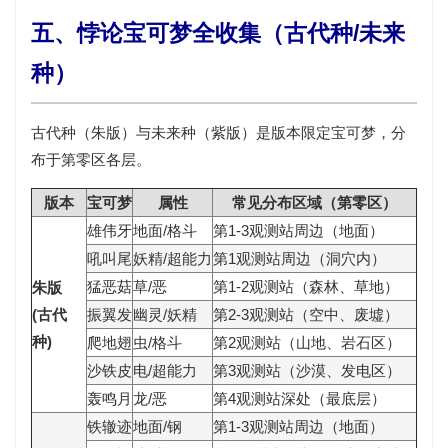
五、悖论宝可梦全收集（古代种/未来
种）
古代种（朱版）与未来种（紫版）是版本限定宝可梦，分
布于
第零区各层
。
版本
宝可梦
属性
常见分布区域（第零区）
雄伟牙
地面/格斗
第1-3观测站周边（地面）
吼叫尾
妖精/超能力
第1观测站周边（洞穴内）
猛恶菇
草/恶
第1-2观测站（森林、草地）
朱版
(古代
振翼发
幽灵/妖精
第2-3观测站（空中、废墟）
种)
爬地翅
虫/格斗
第2观测站（山地、岩石区）
沙铁皮
电/超能力
第3观测站（沙漠、发电区）
轰鸣月
龙/恶
第4观测站深处（最底层）
铁辙迹
地面/钢
第1-3观测站周边（地面）