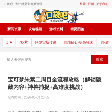
口袋吧 · 专注精灵宝可梦资讯
登录
|
注册
|
关于我们
新闻资讯
攻略秘籍
游戏资料
精灵图鉴
Z·A
朱·紫
阿尔宙斯传说
晶灿钻石·明亮珍珠
剑·盾
搜索
宝可梦朱紫二周目全流程攻略（解锁隐
藏内容+神兽捕捉+高难度挑战）
发布时间：2026-05-03 20:05