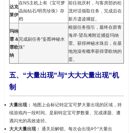
在NS主机上有《宝可梦
前往祝庆村，与客房部的松
达克
晶灿钻石/明亮珍珠》存
茂对话领取任务，完成后在
莱伊
档
新月遗迹
捕捉。
根据任务指引，最终在
群青
玛纳
海岸-望岛滩
附近捕捉玛纳
霏 &
完成副任务“妄图神秘水
霏。获得神秘水珠后，在基
霏欧
珠”
地泡澡有概率获得霏欧纳的
纳
蛋。
五、“大量出现”与“大大大量出现”机
制
大量出现：
地图上会标记特定宝可梦大量出现的区域，持
续游戏内一段时间。是刷
特定宝可梦数量、完成课题、遭
遇闪光
的高效途径。
大大大量出现：
通关后解锁。每次会出现
4个“大量出