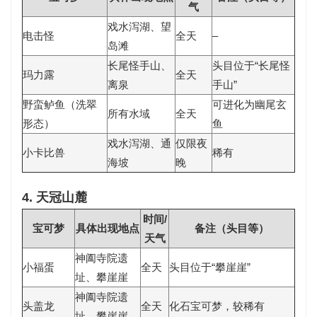
气
戏水泻湖、望
电击怪
全天
–
岛滩
长尾怪手山、
头目位于“长尾怪
玛力露
全天
离泉
手山”
野蛮鲈鱼（洗翠
可进化为幽尾玄
所有水域
全天
形态）
鱼
戏水泻湖、通
仅限
夜
小卡比兽
稀有
海坡
晚
4. 天冠山麓
时间/
宝可梦
具体出现地点
备注（头目等）
天气
神阖寺院遗
小福蛋
全天
头目位于“攀崖崖”
址、攀崖崖
神阖寺院遗
头盖龙
全天
化石宝可梦，较稀有
址、攀崖崖