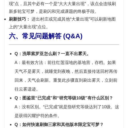
现”点
，且其中必有一个是“大大大量出现”，该点会
连续刷
新多轮宝可梦
，是刷闪和完成课题的终极手段。
刷新技巧：
进出村庄或完成其他“大量出现”可以刷新地图
上的“大量出现”点位。
六、常见问题解答 (Q&A)
Q：洗翠索罗亚怎么刷？一直不出雾天。
A：最有效方法：前往红莲湿地的
基地营
，存档。如果
天气不是雾天，就
睡觉到夜晚
，然后直接传送回村再传
回来，天气会刷新。重复此步骤直到刷出雾天，立刻前
往云雾遗迹。
Q：图鉴里“已完成”和“研究等级10级”有什么区别？
A：
没有区别
。“已完成”就是指研究等级达到了10级。这
是获得闪耀护符的条件。
Q：如何快速刷御三家和其他版本限定宝可梦？