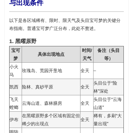
与出现条件
以下是各区域
稀有、限时、限天气及头目宝可梦
的关键分
布指南。普通宝可梦广泛分布，此处不赘述。
1. 黑曜原野
宝可
时间/
备注（头目
具体出现地点
梦
天气
等）
小火
玫瑰岛、荒园开垦地
全天
–
马
头目位于“险
凯西
险林、真砂平原
全天
林”深处
飞天
头目位于“云海
云海山道、森林膳房
全天
螳螂
山道”
在黑曜原野多个区域有固定但
稀有，多刷“大
伊布
全天
稀少的出现点
量出现”
圆陆