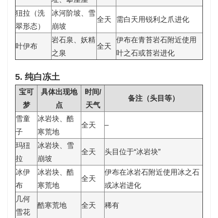
狃拉（洗
冰河阶坡、雪
全天
需白天用锐利之爪进化
翠形态）
崩坡
岩石泉、妖精
伊布在青苔岩石附近使用
叶伊布
全天
之泉
叶之石或苔岩进化
5. 纯白冻土
宝可
具体出现地
时间/
备注（头目等）
梦
点
天气
雪童
冰岩块、酷
全天
–
子
寒荒地
玛狃
冰岩块、雪
全天
头目位于“冰岩块”
拉
崩坡
冰伊
冰岩块、酷
伊布在冰岩石附近使用冰之石
全天
布
寒荒地
或冰岩进化
几何
酷寒荒地
全天
稀有
雪花