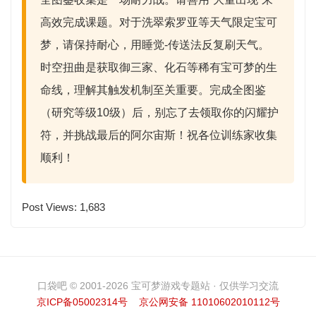
高效完成课题。对于
洗翠索罗亚
等天气限定宝可
梦，请保持耐心，用睡觉-传送法反复刷天气。
时空扭曲
是获取御三家、化石等稀有宝可梦的生
命线，理解其触发机制至关重要。完成全图鉴
（研究等级10级）后，别忘了去领取你的
闪耀护
符
，并挑战最后的阿尔宙斯！祝各位训练家收集
顺利！
Post Views:
1,683
口袋吧 © 2001-2026 宝可梦游戏专题站 · 仅供学习交流
京ICP备05002314号
京公网安备 11010602010112号