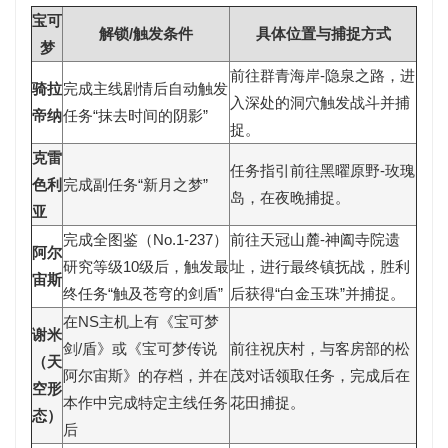
宝可
解锁/触发条件
具体位置与捕捉方式
梦
前往
群青海岸-隐泉之路
，进
骑拉
完成主线剧情后自动触发
入深处的洞穴触发战斗并捕
帝纳
任务“抹去时间的阴影”
捉。
克雷
任务指引前往
黑曜原野-玫瑰
色利
完成副任务“新月之梦”
岛
，在夜晚捕捉。
亚
完成全图鉴（No.1-237）
前往天冠山麓-神阖寺院遗
阿尔
研究等级10级后，触发最
址，进行最终镇抚战，胜利
宙斯
终任务“触及苍穹的剑盾”
后获得“白金玉珠”并捕捉。
在NS主机上有《宝可梦
谢米
剑/盾》或《宝可梦传说
前往祝庆村，与客房部的松
（天
阿尔宙斯》的存档，并在
茂对话领取任务，完成后在
空形
本作中完成特定主线任务
花田
捕捉。
态）
后