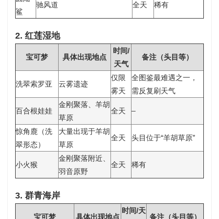
驰风道
全天
稀有
鲨
2. 红莲湿地
时间/
宝可梦
具体出现地点
备注（头目等）
天气
仅限
全图鉴最难遇之一，
洗翠索罗亚
云雾遗迹
雾天
需反复刷天气
金刚聚落、羊胡
百合根娃娃
全天
–
草原
惊角鹿（洗
大量出现于羊胡
全天
头目位于“羊胡草原”
翠形态）
草原
金刚聚落附近、
小火猴
全天
稀有
羽音原野
3. 群青海岸
时间/天
宝可梦
具体出现地点
备注（头目等）