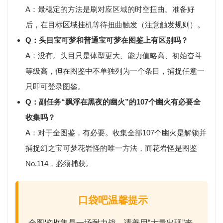
A：最稳定的方法是刷对应区域的
时空扭曲
。准备好
后，在目标区域挂机等待扭曲触发（注意触发规则）。
Q：头目宝可梦和普通宝可梦在图鉴上有区别吗？
A：没有。头目只是体型更大、能力值略高、初始奋斗
等级高，但在图鉴中不单独列为一个条目，捕捉任意一
只即可登录图鉴。
Q：副任务“飘浮在黑夜的幽火”的107个幽火有必要全
收集吗？
A：对于全图鉴，
有必要
。收集全部107个幽火是解锁并
捕捉幻之宝可梦
花岩怪
的唯一方法，而花岩怪是图鉴
No.114，必须捕获。
口袋吧温馨提示
全图鉴收集是一场耐力战。请善用
“大量出现”
来