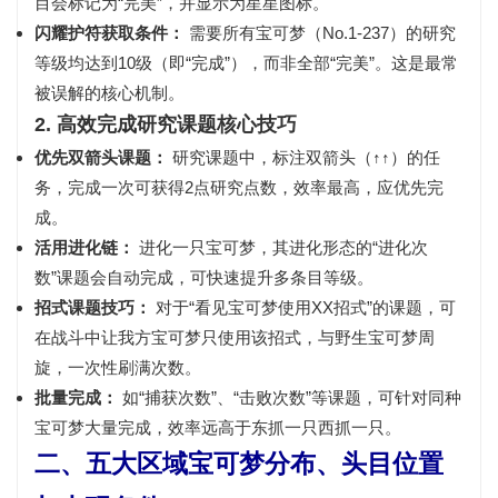
目会标记为“完美”，并显示为
星星图标
。
闪耀护符获取条件：
需要所有宝可梦（No.1-237）的研究
等级均达到
10级（即“完成”）
，而非全部“完美”。这是最常
被误解的核心机制。
2. 高效完成研究课题核心技巧
优先双箭头课题：
研究课题中，标注
双箭头（↑↑）
的任
务，完成一次可获得2点研究点数，效率最高，应优先完
成。
活用进化链：
进化一只宝可梦，其进化形态的“进化次
数”课题会自动完成，可快速提升多条目等级。
招式课题技巧：
对于“看见宝可梦使用XX招式”的课题，可
在战斗中让我方宝可梦只使用该招式，与野生宝可梦周
旋，一次性刷满次数。
批量完成：
如“捕获次数”、“击败次数”等课题，可针对同种
宝可梦大量完成，效率远高于东抓一只西抓一只。
二、五大区域宝可梦分布、头目位置