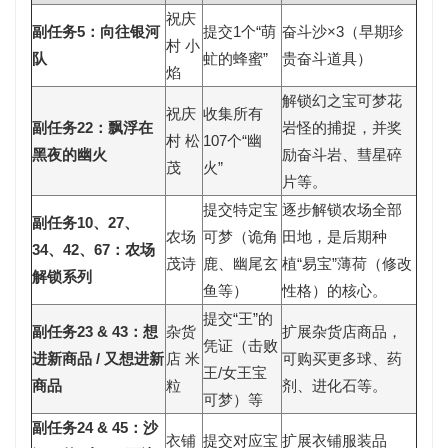
祝庆
副任务5：向往银河
提交1个“萌
奋斗沙×3
（早期珍
村 小
队
虻的蜂蜜”
贵奋斗道具）
焰
解锁幻之宝可梦
花
祝庆
收集所有
副任务22：飘浮在
岩怪
的捕捉，并奖
村 松
107个“幽
黑夜的幽火
励
奋斗岩、彗星碎
茂
火”
片
等。
提交特定宝
逐步解锁
农场全部
副任务10、27、
农场
可梦（诡角
田地
，是后期种
34、42、67：农场
茂诗
鹿、幽尾玄
植“易宝”薄荷（修改
解锁系列
鱼等）
性格）的核心。
提交“王”的
副任务23 & 43：想
杂货
扩展
杂货店商品
，
凭证（击败
进新商品 / 又想进新
店 米
可购买更多球、药
王/女王宝
商品
粒
剂、进化石等。
可梦）等
副任务24 & 45：沙
衣铺
提交对应宝
扩展
衣铺服装
品