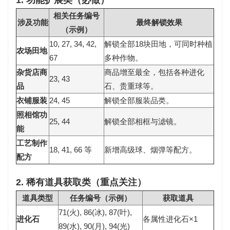
1. 功能扩展类（必做）
相关任务编号
涉及功能
最终解锁效果
（示例）
10, 27, 34, 42,
解锁全部
18块田地
，可同时种植
农场田地
67
多种作物。
杂货店商
商品增至最全，包括各种进化
23, 43
品
石、贵重球等。
衣铺服装
24, 45
解锁全部服装品类。
照相馆功
25, 44
解锁全部相框与滤镜。
能
工艺制作
18, 41, 66 等
新增高级球、烟弹等配方。
配方
2. 稀有道具获取类（重点关注）
道具类型
任务编号（示例）
获取道具
71(火), 86(冰), 87(叶),
进化石
各属性进化石×1
89(水), 90(月), 94(光)