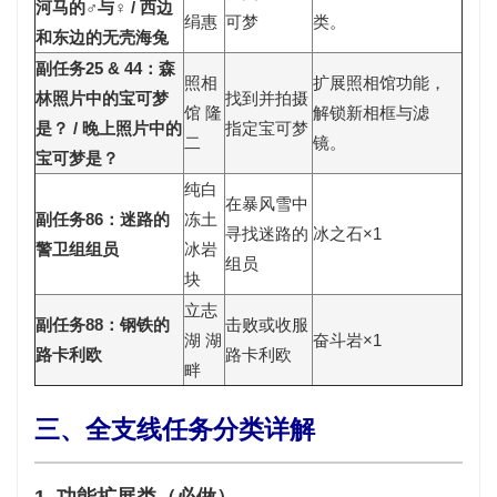
河马的♂与♀ / 西边
绢惠
可梦
类。
和东边的无壳海兔
副任务25 & 44：森
照相
扩展
照相馆功能
，
林照片中的宝可梦
找到并拍摄
馆 隆
解锁新相框与滤
是？ / 晚上照片中的
指定宝可梦
二
镜。
宝可梦是？
纯白
在暴风雪中
副任务86：迷路的
冻土
寻找迷路的
冰之石×1
警卫组组员
冰岩
组员
块
立志
副任务88：钢铁的
击败或收服
湖 湖
奋斗岩×1
路卡利欧
路卡利欧
畔
三、全支线任务分类详解