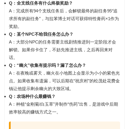
Q：全支线任务有什么终极奖励？
A：完成所有94个支线任务后，会解锁最终的
副任务95“追
求所有的副任务”
，与拉苯博士对话可获得
特性膏药×1
作为
奖励。
Q：某个NPC不给我任务怎么办？
A：大部分NPC的任务需要
主线剧情推进到一定阶段
才会
解锁。如果你卡住了，不妨先推进主线，之后再回来对
话。
Q：“幽火”收集有提示吗？漏了怎么办？
A：在夜晚或雾天，幽火在小地图上会显示为
小小的紫色光
点
。如果收集有遗漏，可以后期在“祝庆村”的松茂处花费金
钱让他提示剩余幽火的大致区域。
Q：农场种什么最赚钱？
A：种植“
金刚菊/白玉草
”并制作“
伤药
”出售，是游戏中后期
效率较高的赚钱方式之一。