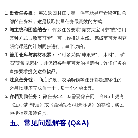
勤看任务板：
每次返回村庄，第一件事就是查看
银河队总
部的任务板
，这是接取批量任务最高效的方式。
与主线和图鉴结合：
许多任务要求“提交某宝可梦”或“使用
某种方式击败宝可梦”，可与你推进主线、完成宝可梦图鉴
研究课题的计划同步进行，事半功倍。
善用仓库与素材积累：
平时多采集“球果果”、“木材”、“矿
石”等常见素材，并保留各种宝可梦的掉落物，许多任务会
直接要求提交这些物品。
注意任务链：
商店扩展、农场解锁等任务都是连续性的，
必须按顺序完成前一个，后一个才会出现。
存档奖励任务：
副任务92、93需要你在同一台NS上拥有
《宝可梦 剑/盾》或《晶灿钻石/明亮珍珠》的存档，奖励
包括
特定服装道具
。
五、常见问题解答 (Q&A)