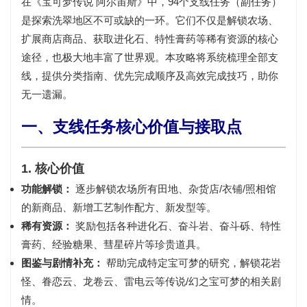
在《宝可梦传说 阿尔宙斯》中，
94个支线任务（副任务）
是探索洗翠地区不可或缺的一环。它们不仅是
解锁农场、
扩展商店商品、获取进化石、特性膏药等稀有资源
的核心
途径，也极大地丰富了世界观。本攻略将系统梳理全部支
线，提供
分类指南、优先完成顺序及高效完成技巧
，助你
无一遗漏。
一、支线任务核心价值与接取点
1. 核心价值
功能解锁：
逐步解锁
农场所有田地、杂货店/衣铺/照相馆
的新商品、新增工艺制作配方、新发型
等。
稀有资源：
奖励包括各种
进化石、奋斗岩、奋斗砾、特性
膏药、经验糖果、彗星碎片
等珍贵道具。
图鉴与剧情补充：
帮助完成特定宝可梦的研究，解锁
花岩
怪、眷恋云、龙卷云、雷电云
等传说/幻之宝可梦的相关剧
情。