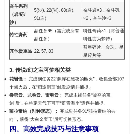
奋斗系列
5(沙), 22(岩), 88(岩),
奋斗岩×3，奋斗砾
（岩/砾/
91(岩)
×2，奋斗沙×3
沙）
副任务95（需完成所有
特性膏药×1
（将普通
特性膏药
副任务）
特性变为梦特）
彗星碎片、金珠、星
其他贵重品
22, 57, 83
星碎片等
3. 传说/幻之宝可梦相关类
花岩怪：
完成
副任务22“飘浮在黑夜的幽火”
，收集全部107
个幽火后，在“归途洞窟”触发剧情并捕捉。
眷恋云、龙卷云、雷电云：
完成主线任务“被夺的宝
剑”后，在特定天气下可于“群青海岸”遭遇并捕捉。
骑拉帝纳（别种形态）：
完成
副任务91“骑拉帝纳的去
向”
，获得“大白金宝玉”后可切换形态。
四、高效完成技巧与注意事项