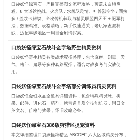
口袋妖怪绿宝石一周目完整图文流程攻略，覆盖未白镇启
程、8 大道馆挑战、火岩队 / 水舰队剧情、神兽烈空坐 / 固拉
多 / 盖欧卡解锁、全秘传机获取与精灵联盟四天王 + 冠军打
法，数据精准、表格清晰，新手快速通关，老玩家查漏补
缺，适配丰缘地区一周目全剧情探索。
口袋妖怪绿宝石战斗金字塔野生精灵资料
口袋妖怪野生精灵各类战术配招整理，包含麻痹、剧毒、天
气、格斗、鬼系等多种套路配招，适合对战参考与实战使
用。
口袋妖怪绿宝石战斗金字塔部分训练员精灵资料
口袋妖怪金银水晶全道具详细资料，包含特殊精灵球、树
果、邮件、进化石、药剂、携带道具及全技能机器，附日文
英文名、价格与效果，怀旧攻略必备。
口袋妖怪绿宝石386版狩猎区捉宠资料
本文详细整理口袋妖怪狩猎区 ABCDEF 六大区域精灵分布，