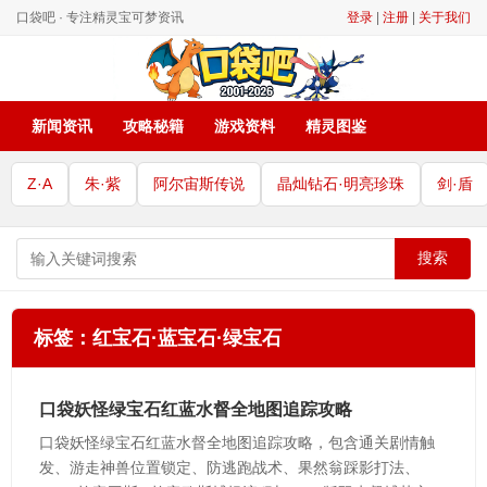
口袋吧 · 专注精灵宝可梦资讯
登录
|
注册
|
关于我们
新闻资讯
攻略秘籍
游戏资料
精灵图鉴
Z·A
朱·紫
阿尔宙斯传说
晶灿钻石·明亮珍珠
剑·盾
搜索
标签：红宝石·蓝宝石·绿宝石
口袋妖怪绿宝石红蓝水督全地图追踪攻略
口袋妖怪绿宝石红蓝水督全地图追踪攻略，包含通关剧情触
发、游走神兽位置锁定、防逃跑战术、果然翁踩影打法、