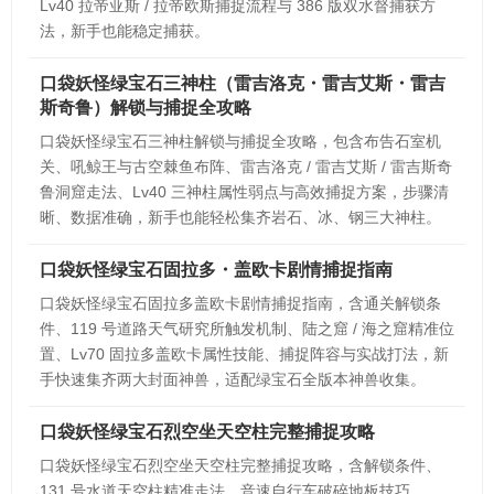
Lv40 拉帝亚斯 / 拉帝欧斯捕捉流程与 386 版双水督捕获方
法，新手也能稳定捕获。
口袋妖怪绿宝石三神柱（雷吉洛克・雷吉艾斯・雷吉
斯奇鲁）解锁与捕捉全攻略
口袋妖怪绿宝石三神柱解锁与捕捉全攻略，包含布告石室机
关、吼鲸王与古空棘鱼布阵、雷吉洛克 / 雷吉艾斯 / 雷吉斯奇
鲁洞窟走法、Lv40 三神柱属性弱点与高效捕捉方案，步骤清
晰、数据准确，新手也能轻松集齐岩石、冰、钢三大神柱。
口袋妖怪绿宝石固拉多・盖欧卡剧情捕捉指南
口袋妖怪绿宝石固拉多盖欧卡剧情捕捉指南，含通关解锁条
件、119 号道路天气研究所触发机制、陆之窟 / 海之窟精准位
置、Lv70 固拉多盖欧卡属性技能、捕捉阵容与实战打法，新
手快速集齐两大封面神兽，适配绿宝石全版本神兽收集。
口袋妖怪绿宝石烈空坐天空柱完整捕捉攻略
口袋妖怪绿宝石烈空坐天空柱完整捕捉攻略，含解锁条件、
131 号水道天空柱精准走法、音速自行车破碎地板技巧、