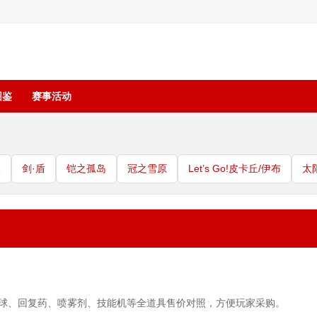
图鉴
赛事活动
珠
剑·盾
铠之孤岛
冠之雪原
Let’s Go!皮卡丘/伊布
太
球、回复药、喷雾剂、技能机等全道具售价对照，方便玩家采购。