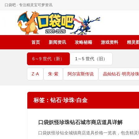
口袋吧 · 专注精灵宝可梦资讯
首页
新闻资讯
攻略秘籍
游戏资料
精灵
6～9 世代（新）
1～5 世代（旧）
Z·A
朱·紫
阿尔宙斯传说
晶灿钻石·明亮珍
标签：钻石·珍珠·白金
口袋妖怪珍珠钻石城市商店道具详解
口袋妖怪珍钻全城镇商店道具价格一览表，包含精灵