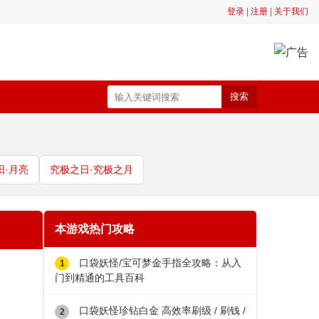
登录
|
注册
|
关于我们
搜索
阳·月亮
究极之日·究极之月
本游戏热门攻略
口袋妖怪/宝可梦金手指全攻略：从入
门到精通的工具百科
口袋妖怪珍钻白金 高效率刷级 / 刷钱 /