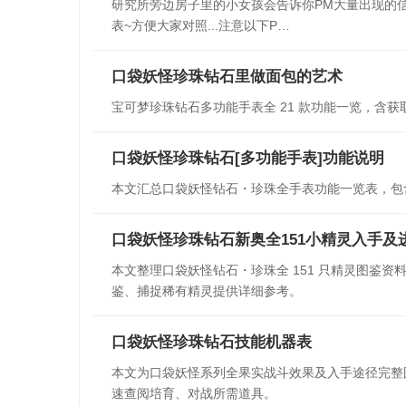
研究所旁边房子里的小女孩会告诉你PM大量出现的信息.
表~方便大家对照...注意以下P…
口袋妖怪珍珠钻石里做面包的艺术
宝可梦珍珠钻石多功能手表全 21 款功能一览，含
口袋妖怪珍珠钻石[多功能手表]功能说明
本文汇总口袋妖怪钻石・珍珠全手表功能一览表，包含 
口袋妖怪珍珠钻石新奥全151小精灵入手及
本文整理口袋妖怪钻石・珍珠全 151 只精灵图鉴
鉴、捕捉稀有精灵提供详细参考。
口袋妖怪珍珠钻石技能机器表
本文为口袋妖怪系列全果实战斗效果及入手途径完整图
速查阅培育、对战所需道具。