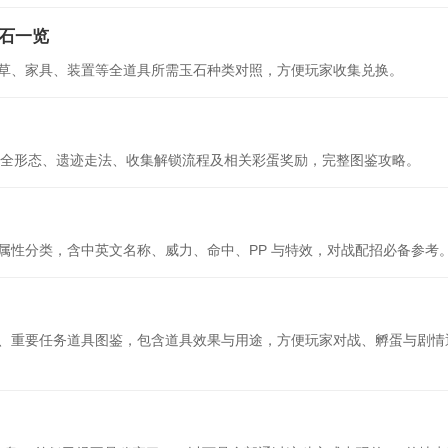
石一览
草、家具、装置等全道具所需玉石种类对照，方便玩家收集兑换。
腾的全形态、遗迹走法、收集解锁流程及相关彩蛋奖励，完整图鉴攻略。
按属性分类，含中英文名称、威力、命中、PP 与特效，对战配招必备参考
、重要任务道具图鉴，包含道具效果与用途，方便玩家对战、孵蛋与剧情