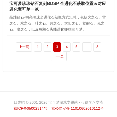
宝可梦珍珠钻石复刻BDSP 全进化石获取位置＆对应
进化宝可梦一览
晶灿钻石·明亮珍珠全进化石获取方式汇总，包括火之石、雷
之石、水之石、叶之石、月之石、太阳之石、觉醒石、光之
石、暗之石，以及每颗石头能进化哪些宝可梦。
上一页
1
2
3
4
5
…
8
下一页
口袋吧 © 2001-2026 宝可梦游戏专题站 · 仅供学习交流
京ICP备05002314号
京公网安备 11010602010112号