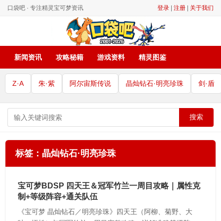
口袋吧 · 专注精灵宝可梦资讯
登录
|
注册
|
关于我们
新闻资讯
攻略秘籍
游戏资料
精灵图鉴
Z·A
朱·紫
阿尔宙斯传说
晶灿钻石·明亮珍珠
剑·盾
搜索
标签：晶灿钻石·明亮珍珠
宝可梦BDSP 四天王＆冠军竹兰一周目攻略｜属性克
制+等级阵容+通关队伍
《宝可梦 晶灿钻石／明亮珍珠》四天王（阿柳、菊野、大