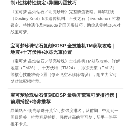
制+性格特性锁定+异国闪蛋技巧
《宝可梦 晶灿钻石／明亮珍珠》完整孵蛋攻略。详解红线
（Destiny Knot）5项遗传机制、不变之石（Everstone）性格
锁定、特性遗传及Masuda异国闪蛋技巧，助你从零孵出6V对
战宝可梦。
宝可梦珍珠钻石复刻BDSP 全技能机TM获取攻略｜
地震+十万伏特+冰冻光束位置
《宝可梦 晶灿钻石／明亮珍珠》全技能机TM获取攻略。详解
地震（TM26）、十万伏特（TM24）、冰冻光束（TM13）
等核心技能准确位置（修正飞空术移除错误），附主力宝可
梦对战配招推荐。
宝可梦珍珠钻石复刻BDSP 最强开荒宝可梦排行榜｜
前期捕捉+培养推荐
晶灿钻石·明亮珍珠开荒宝可梦强度排名，从前期、中期到一
周目通关，推荐容易捕捉、强度超高的宝可梦，新手一路平
推不卡关。