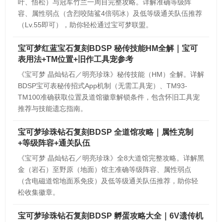
叶、悟松）与冠军竹兰一周目完整攻略。详解准确等级阵
容、属性弱点（含烈咬陆鲨4倍弱冰）及低等级通关队伍推荐
（Lv.55即可），助你轻松通过宝可梦联盟。
宝可梦红蓝宝石复刻BDSP 秘传技能HM全解｜宝可
表用法+TM位置+旧作工具宠参考
《宝可梦 晶灿钻石／明亮珍珠》秘传技能（HM）全解。详解
BDSP宝可表秘传招式App机制（无需工具宠）、TM93-
TM100准确获取位置及道馆徽章解锁条件，包含怀旧工具宠
推荐与技能遗忘指南。
宝可梦珍珠钻石复刻BDSP 全道馆攻略｜属性克制
+等级阵容+通关队伍
《宝可梦 晶灿钻石／明亮珍珠》全8大道馆完整攻略。详解黑
金（岩石）至野原（地面）馆主准确等级阵容、属性弱点
（含电磁道馆地面系免疫）及低等级通关队伍推荐，助你轻
松收集徽章。
宝可梦珍珠钻石复刻BDSP 孵蛋攻略大全｜6V遗传机