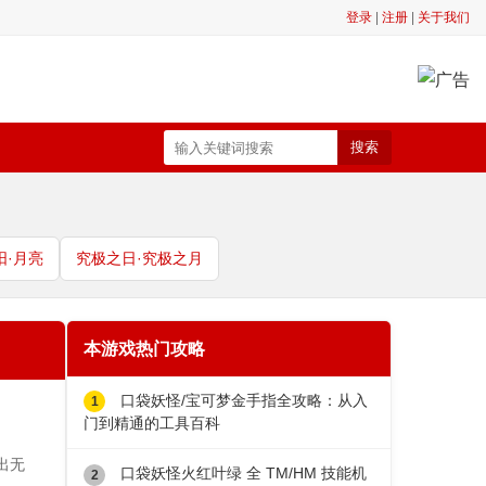
登录
|
注册
|
关于我们
搜索
阳·月亮
究极之日·究极之月
本游戏热门攻略
口袋妖怪/宝可梦金手指全攻略：从入
门到精通的工具百科
出无
口袋妖怪火红叶绿 全 TM/HM 技能机