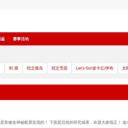
图鉴
赛事活动
珠
剑·盾
铠之孤岛
冠之雪原
Let’s Go!皮卡丘/伊布
太
是靠修改神秘船票实现的！ 下面是目前的研究成果，欢迎大家指正！ 改