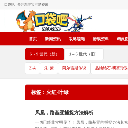
口袋吧 · 专注精灵宝可梦资讯
首页
新闻资讯
攻略秘籍
游戏资料
精灵
6～9 世代（新）
1～5 世代（旧）
Z·A
朱·紫
阿尔宙斯传说
晶灿钻石·明亮珍
标签：火红·叶绿
凤凰，路基亚捕捉方法解析
一切已经非常明显了！ 凤凰，路基亚的捕捉办法其实