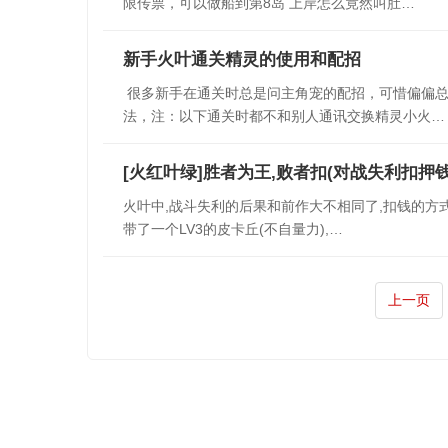
限传票，可以做船到第8岛 上岸怎么竟然叫肚…
新手火叶通关精灵的使用和配招
很多新手在通关时总是问主角宠的配招，可惜偏偏总
法，注：以下通关时都不和别人通讯交换精灵小火…
[火红叶绿]胜者为王,败者扣(对战失利扣押
火叶中,战斗失利的后果和前作大不相同了,扣钱的方式
带了一个LV3的皮卡丘(不自量力),…
上一页