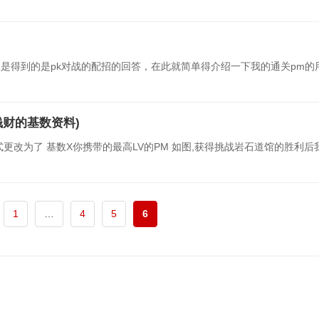
是得到的是pk对战的配招的回答，在此就简单得介绍一下我的通关pm的
钱财的基数资料)
更改为了 基数X你携带的最高LV的PM 如图,获得挑战岩石道馆的胜利后
1
…
4
5
6