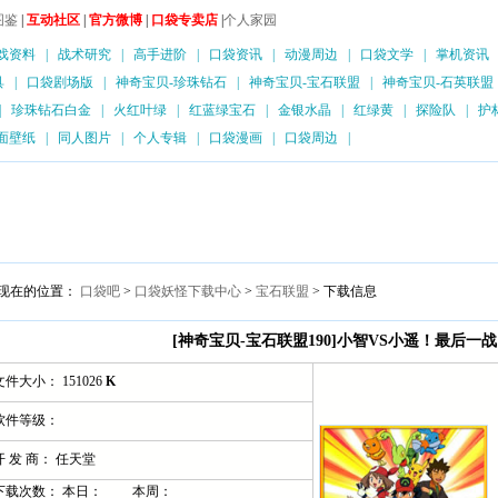
图鉴
|
互动社区
|
官方微博
|
口袋专卖店
|
个人家园
戏资料
|
战术研究
|
高手进阶
|
口袋资讯
|
动漫周边
|
口袋文学
|
掌机资讯
具
|
口袋剧场版
|
神奇宝贝-珍珠钻石
|
神奇宝贝-宝石联盟
|
神奇宝贝-石英联盟
|
珍珠钻石白金
|
火红叶绿
|
红蓝绿宝石
|
金银水晶
|
红绿黄
|
探险队
|
护
面壁纸
|
同人图片
|
个人专辑
|
口袋漫画
|
口袋周边
|
现在的位置：
口袋吧
>
口袋妖怪下载中心
>
宝石联盟
> 下载信息
[神奇宝贝-宝石联盟190]小智VS小遥！最后一
文件大小： 151026
K
软件等级：
开 发 商： 任天堂
下载次数： 本日：
本周：