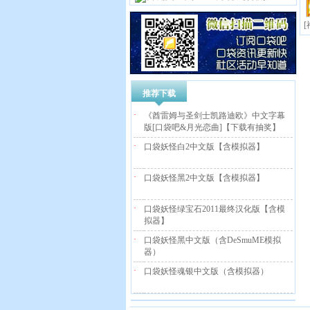
推荐下载
·
《酋雷姆与圣剑士凯路迪欧》中文字幕
版[口袋吧&月光恋曲]【下载有抽奖】
·
口袋妖怪白2中文版【含模拟器】
·
口袋妖怪黑2中文版【含模拟器】
·
口袋妖怪绿宝石2011最终汉化版【含模
拟器】
·
口袋妖怪黑中文版（含DeSmuME模拟
器）
·
口袋妖怪魂银中文版（含模拟器）