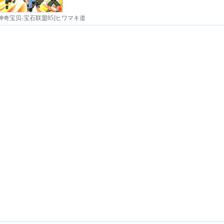
[神奇宝贝-宝石联盟85]ヒワマキ道