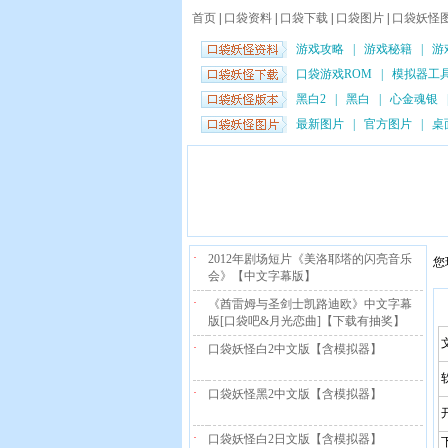
首页
|
口袋资料
|
口袋下载
|
口袋图片
|
口袋妖怪
游戏攻略
|
游戏秘籍
|
游
口袋游戏ROM
|
模拟器工
黑白2
|
黑白
|
心金魂银
最新图片
|
官方图片
|
桌
·
2012年剧场短片《美洛耶塔的闪亮音乐
您
会》【中文字幕版】
·
《酋雷姆与圣剑士凯路迪欧》中文字幕
版[口袋吧&月光恋曲]【下载有抽奖】
·
口袋妖怪白2中文版【含模拟器】
·
口袋妖怪黑2中文版【含模拟器】
·
口袋妖怪白2日文版【含模拟器】