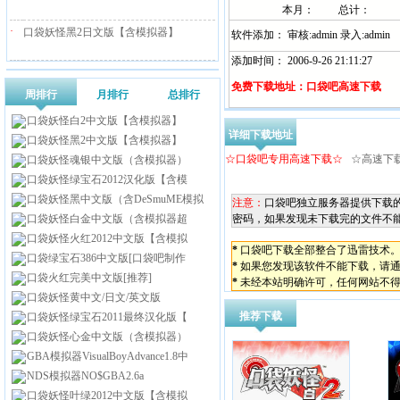
本月：
总计：
·
口袋妖怪黑2日文版【含模拟器】
软件添加： 审核:admin 录入:admin
添加时间： 2006-9-26 21:11:27
免费下载地址：口袋吧高速下载
周排行
月排行
总排行
口袋妖怪白2中文版【含模拟器】
详细下载地址
口袋妖怪黑2中文版【含模拟器】
☆口袋吧专用高速下载☆
☆高速下
口袋妖怪魂银中文版（含模拟器）
口袋妖怪绿宝石2012汉化版【含模
口袋妖怪黑中文版（含DeSmuME模拟
注意：
口袋吧独立服务器提供下载
口袋妖怪白金中文版（含模拟器超
密码，如果发现未下载完的文件不
口袋妖怪火红2012中文版【含模拟
*
口袋吧下载全部整合了迅雷技术
口袋绿宝石386中文版[口袋吧制作
*
如果您发现该软件不能下载，请
口袋火红完美中文版[推荐]
*
未经本站明确许可，任何网站不
口袋妖怪黄中文/日文/英文版
推荐下载
口袋妖怪绿宝石2011最终汉化版【
口袋妖怪心金中文版（含模拟器）
GBA模拟器VisualBoyAdvance1.8中
NDS模拟器NO$GBA2.6a
口袋妖怪叶绿2012中文版【含模拟