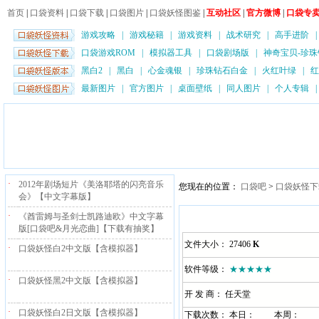
首页
|
口袋资料
|
口袋下载
|
口袋图片
|
口袋妖怪图鉴
|
互动社区
|
官方微博
|
口袋专
游戏攻略
|
游戏秘籍
|
游戏资料
|
战术研究
|
高手进阶
口袋游戏ROM
|
模拟器工具
|
口袋剧场版
|
神奇宝贝-珍珠
黑白2
|
黑白
|
心金魂银
|
珍珠钻石白金
|
火红叶绿
|
红
最新图片
|
官方图片
|
桌面壁纸
|
同人图片
|
个人专辑
·
2012年剧场短片《美洛耶塔的闪亮音乐
您现在的位置：
口袋吧
>
口袋妖怪下
会》【中文字幕版】
·
《酋雷姆与圣剑士凯路迪欧》中文字幕
版[口袋吧&月光恋曲]【下载有抽奖】
文件大小： 27406
K
·
口袋妖怪白2中文版【含模拟器】
软件等级：
★★★★★
·
口袋妖怪黑2中文版【含模拟器】
开 发 商： 任天堂
·
口袋妖怪白2日文版【含模拟器】
下载次数： 本日：
本周：