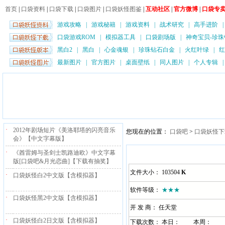
首页
|
口袋资料
|
口袋下载
|
口袋图片
|
口袋妖怪图鉴
|
互动社区
|
官方微博
|
口袋专
游戏攻略
|
游戏秘籍
|
游戏资料
|
战术研究
|
高手进阶
口袋游戏ROM
|
模拟器工具
|
口袋剧场版
|
神奇宝贝-珍珠
黑白2
|
黑白
|
心金魂银
|
珍珠钻石白金
|
火红叶绿
|
红
最新图片
|
官方图片
|
桌面壁纸
|
同人图片
|
个人专辑
·
2012年剧场短片《美洛耶塔的闪亮音乐
您现在的位置：
口袋吧
>
口袋妖怪下
会》【中文字幕版】
·
《酋雷姆与圣剑士凯路迪欧》中文字幕
版[口袋吧&月光恋曲]【下载有抽奖】
文件大小： 103504
K
·
口袋妖怪白2中文版【含模拟器】
软件等级：
★★★
·
口袋妖怪黑2中文版【含模拟器】
开 发 商： 任天堂
·
口袋妖怪白2日文版【含模拟器】
下载次数： 本日：
本周：