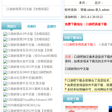
本月：
总计：
·
口袋妖怪黑2日文版【含模拟器】
软件添加： 审核:admin 录入:admin
添加时间： 2011-4-1 20:16:22
免费下载地址：口袋吧高速下载
周排行
月排行
总排行
口袋妖怪白2中文版【含模拟器】
详细下载地址
口袋妖怪黑2中文版【含模拟器】
☆口袋吧专用高速下载☆
☆高速下
口袋妖怪魂银中文版（含模拟器）
口袋妖怪绿宝石2012汉化版【含模
口袋妖怪黑中文版（含DeSmuME模拟
注意：
口袋吧独立服务器提供下载
口袋妖怪白金中文版（含模拟器超
密码，如果发现未下载完的文件不
口袋妖怪火红2012中文版【含模拟
口袋妖怪白中文版
口袋绿宝石386中文版[口袋吧制作
口袋火红完美中文版[推荐]
*
口袋吧下载全部整合了迅雷技术
口袋妖怪黄中文/日文/英文版
*
如果您发现该软件不能下载，请
口袋妖怪绿宝石2011最终汉化版【
*
未经本站明确许可，任何网站不
口袋妖怪心金中文版（含模拟器）
推荐下载
GBA模拟器VisualBoyAdvance1.8中
NDS模拟器NO$GBA2.6a
口袋妖怪叶绿2012中文版【含模拟