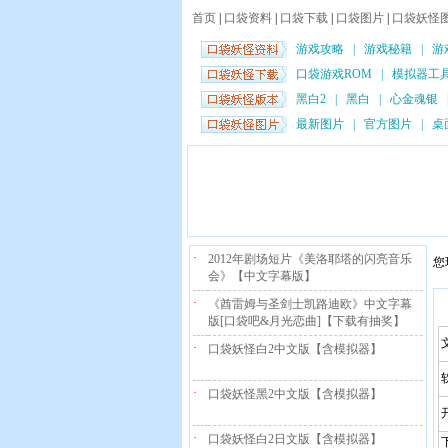
首页
|
口袋资料
|
口袋下载
|
口袋图片
|
口袋妖怪
游戏攻略
|
游戏秘籍
|
游
口袋游戏ROM
|
模拟器工
黑白2
|
黑白
|
心金魂银
最新图片
|
官方图片
|
桌
·
2012年剧场短片《美洛耶塔的闪亮音乐
您
会》【中文字幕版】
·
《酋雷姆与圣剑士凯路迪欧》中文字幕
版[口袋吧&月光恋曲]【下载有抽奖】
·
口袋妖怪白2中文版【含模拟器】
·
口袋妖怪黑2中文版【含模拟器】
·
口袋妖怪白2日文版【含模拟器】