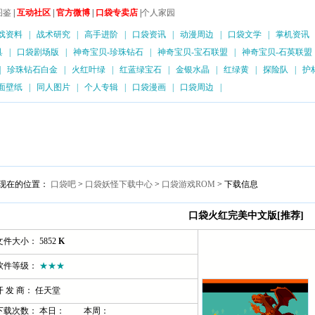
图鉴
|
互动社区
|
官方微博
|
口袋专卖店
|
个人家园
戏资料
|
战术研究
|
高手进阶
|
口袋资讯
|
动漫周边
|
口袋文学
|
掌机资讯
具
|
口袋剧场版
|
神奇宝贝-珍珠钻石
|
神奇宝贝-宝石联盟
|
神奇宝贝-石英联盟
|
珍珠钻石白金
|
火红叶绿
|
红蓝绿宝石
|
金银水晶
|
红绿黄
|
探险队
|
护
面壁纸
|
同人图片
|
个人专辑
|
口袋漫画
|
口袋周边
|
现在的位置：
口袋吧
>
口袋妖怪下载中心
>
口袋游戏ROM
> 下载信息
口袋火红完美中文版[推荐]
文件大小： 5852
K
软件等级：
★★★
开 发 商： 任天堂
下载次数： 本日：
本周：