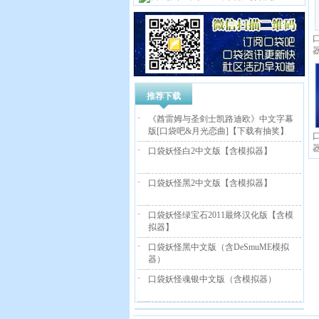
推荐下载
·
《酋雷姆与圣剑士凯路迪欧》中文字幕
版[口袋吧&月光恋曲]【下载有抽奖】
·
口袋妖怪白2中文版【含模拟器】
·
口袋妖怪黑2中文版【含模拟器】
·
口袋妖怪绿宝石2011最终汉化版【含模
拟器】
·
口袋妖怪黑中文版（含DeSmuME模拟
器）
·
口袋妖怪魂银中文版（含模拟器）