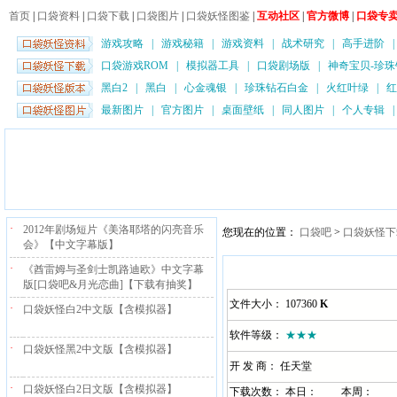
首页
|
口袋资料
|
口袋下载
|
口袋图片
|
口袋妖怪图鉴
|
互动社区
|
官方微博
|
口袋专
游戏攻略
|
游戏秘籍
|
游戏资料
|
战术研究
|
高手进阶
口袋游戏ROM
|
模拟器工具
|
口袋剧场版
|
神奇宝贝-珍珠
黑白2
|
黑白
|
心金魂银
|
珍珠钻石白金
|
火红叶绿
|
红
最新图片
|
官方图片
|
桌面壁纸
|
同人图片
|
个人专辑
·
2012年剧场短片《美洛耶塔的闪亮音乐
您现在的位置：
口袋吧
>
口袋妖怪下
会》【中文字幕版】
·
《酋雷姆与圣剑士凯路迪欧》中文字幕
版[口袋吧&月光恋曲]【下载有抽奖】
文件大小： 107360
K
·
口袋妖怪白2中文版【含模拟器】
软件等级：
★★★
·
口袋妖怪黑2中文版【含模拟器】
开 发 商： 任天堂
·
口袋妖怪白2日文版【含模拟器】
下载次数： 本日：
本周：