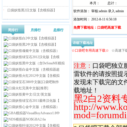
本月：
总计：
·
口袋妖怪黑2日文版【含模拟器】
软件添加： 审核:admin 录入:admin
添加时间： 2012-8-11 6:56:18
免费下载地址：口袋吧高速下载
周排行
月排行
总排行
口袋妖怪白2中文版【含模拟器】
详细下载地址
口袋妖怪黑2中文版【含模拟器】
☆口袋吧专用高速下载☆
☆高速下
口袋妖怪魂银中文版（含模拟器）
口袋妖怪绿宝石2012汉化版【含模
口袋妖怪黑中文版（含DeSmuME模拟
注意：
口袋吧独立
口袋妖怪白金中文版（含模拟器超
雷软件的请按照提
口袋妖怪火红2012中文版【含模拟
发现未下载完的文
口袋绿宝石386中文版[口袋吧制作
口袋火红完美中文版[推荐]
载地址！
口袋妖怪黄中文/日文/英文版
黑2白2资料
口袋妖怪绿宝石2011最终汉化版【
http://www.k
口袋妖怪心金中文版（含模拟器）
mod=forumdi
GBA模拟器VisualBoyAdvance1.8中
NDS模拟器NO$GBA2.6a
口袋妖怪叶绿2012中文版【含模拟