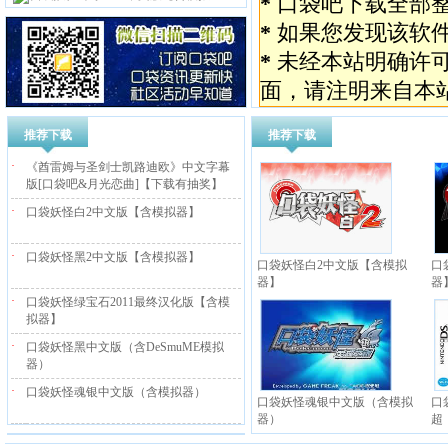
*
口袋吧下载全部
*
如果您发现该软
*
未经本站明确许
面，请注明来自本
推荐下载
推荐下载
·
《酋雷姆与圣剑士凯路迪欧》中文字幕
版[口袋吧&月光恋曲]【下载有抽奖】
·
口袋妖怪白2中文版【含模拟器】
·
口袋妖怪黑2中文版【含模拟器】
口袋妖怪白2中文版【含模拟
口
器】
器
·
口袋妖怪绿宝石2011最终汉化版【含模
拟器】
·
口袋妖怪黑中文版（含DeSmuME模拟
器）
·
口袋妖怪魂银中文版（含模拟器）
口袋妖怪魂银中文版（含模拟
口
器）
超